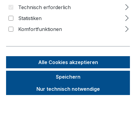
2 Stk.)
Technisch erforderlich
Statistiken
Bildergalerie überspringen
Komfortfunktionen
Alle Cookies akzeptieren
Speichern
Nur technisch notwendige
Unverbindliche Preisempfehlung (UVP):
103,27 €
Brutto
Netto
Preise inkl. MwSt. inkl. Versandkosten