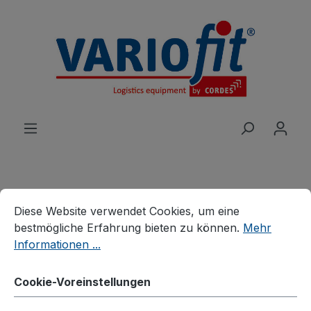
alt springen
Cookie-Voreinstellungen
Diese Website verwendet Cookies, um eine bestmögliche E
Produkte
Branchenlösungen
Diese Website verwendet Cookies, um eine
Veranstaltungen
Möbelhunde®
bestmögliche Erfahrung bieten zu können.
Mehr
Informationen ...
Möbelhund® mit
Kunststofflenkrollen (1 VE =
Cookie-Voreinstellungen