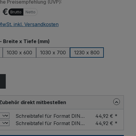
che Preisempfehlung (UVP):
 €
Brutto
Netto
 MwSt. inkl. Versandkosten
auswählen
- Breite x Tiefe (mm)
1030 x 600
1030 x 700
1230 x 800
ählen
Zubehör direkt mitbestellen
Schreibtafel für Format DIN A4 Farbe: Buche / Format: DIN A4 hoch
44,92 € *
Schreibtafel für Format DIN A4 Farbe: Buche / Format: DIN A4 quer
44,92 € *