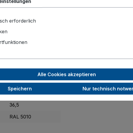
einstellungen
astischem Gummi auf Kunststofffelge mit Präzisions-Rillen
wie 2 Lenkrollen mit
patentiertem EasySTOP-Bremssys
sch erforderlich
iken
tfunktionen
1325 x 800 x 1015
1230 x 800
200
Alle Cookies akzeptieren
40
Speichern
Nur technisch notwe
500
36,5
RAL 5010