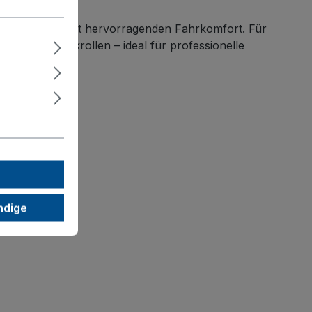
kugellager bietet hervorragenden Fahrkomfort. Für
tem
und 2 Bockrollen – ideal für professionelle
ndige