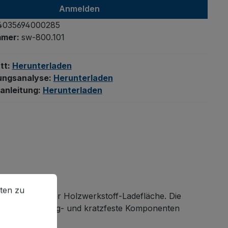
Anmelden
4035694000285
mmer:
sw-800.101
tt:
Herunterladen
ungsanalyse:
Herunterladen
anleitung:
Herunterladen
en zu können.
Mehr Informationen ...
ten zu
und langlebiger Holzwerkstoff-Ladefläche. Die
schützte, schlag- und kratzfeste Komponenten