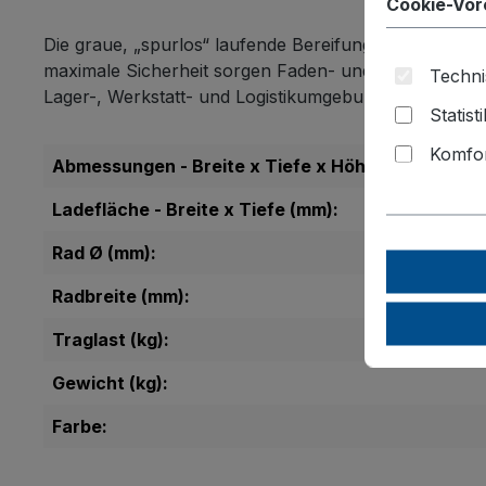
Cookie-Vor
Die graue, „spurlos“ laufende Bereifung aus thermopl
maximale Sicherheit sorgen Faden- und Fußschutz so
Techni
Lager-, Werkstatt- und Logistikumgebungen.
Statist
Komfor
Abmessungen - Breite x Tiefe x Höhe (mm):
Ladefläche - Breite x Tiefe (mm):
Rad Ø (mm):
Radbreite (mm):
Traglast (kg):
Gewicht (kg):
Farbe: