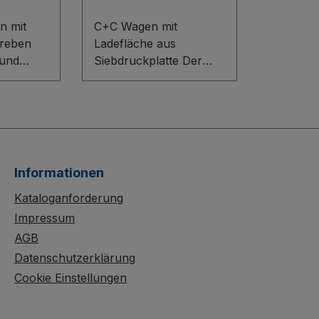
n mit
C+C Wagen mit
treben
Ladefläche aus
 und
Siebdruckplatte Der
C+C Wagen mit
n mit
Ladefläche aus
treben
Siebdruckplatte ist die
h seine
robuste Lösung für
Lager, Handel und
nstrukti
Produktion. Die stabile
Informationen
en-
Schweißkonstruktion
nen
aus Stahl garantiert
Kataloganforderung
leimten
Langlebigkeit, während
Impressum
n mit
die ineinander
AGB
der
schiebbaren Wagen
Datenschutzerklärung
läche.
wertvollen Platz
Cookie Einstellungen
tung
sparen. Die wasserfest
 für
verleimte Siebdruck-
ze. Die
Ladefläche ist