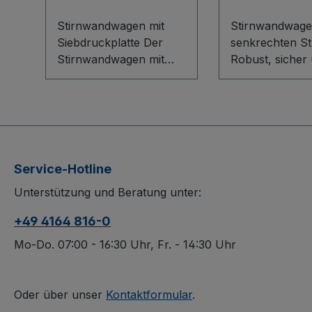
Stirnwandwagen mit
Stirnwandwage
Siebdruckplatte Der
senkrechten S
Stirnwandwagen mit
Robust, sicher
Siebdruckplatte
flexibel: Der
überzeugt durch ein
Stirnwandwage
robustes Baukasten-
senkrechten S
System mit innovativem
überzeugt durc
L-Profil in der
stabile
Bodenkonstruktion. Die
Stahlschweißko
Service-Hotline
Ladefläche und
on im Baukast
Unterstützung und Beratung unter:
Stirnwand aus
System und ei
wasserfest verleimtem
wasserfest ver
+49 4164 816-0
Sperrholz besitzen eine
Sperrholzbode
rutschhemmende
rutschhemmen
Mo-Do. 07:00 - 16:30 Uhr, Fr. - 14:30 Uhr
Siebdruckoberfläche,
Siebdruckoberf
sind dauerhaft
Die hohe Belas
oberflächengeschützt
macht ihn ideal
Oder über unser
Kontaktformular
.
sowie schlag- und
schwere Einsät