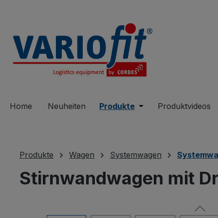
springen
Zur Hauptnavigation springen
Home
Neuheiten
Produkte
Öffne oder Schließe 
Produktvideos
Produkte
Wagen
Systemwagen
Systemwa
Stirnwandwagen mit Dr