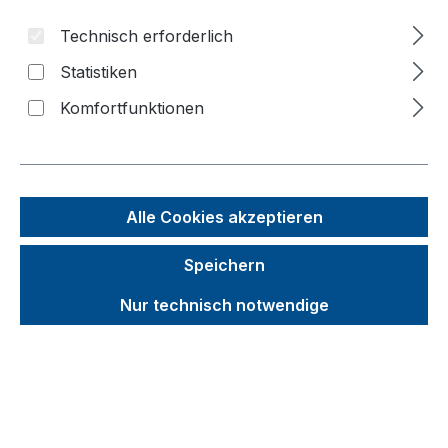
Technisch erforderlich
Bildergalerie überspringen
Statistiken
f
Komfortfunktionen
n
Alle Cookies akzeptieren
Speichern
Nur technisch notwendige
Unverbindliche Preisempfehlung (UVP):
682,12 €
Brutto
Netto
Preise inkl. MwSt. inkl. Versandkosten