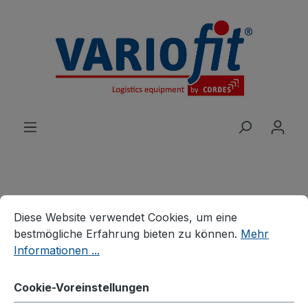
alt springen
Cookie-Voreinstellungen
Diese Website verwendet Cookies, um eine bestmögliche E
Produkte
Wagen
Schwerlastwagen
Diese Website verwendet Cookies, um eine
Schwerlastwagen
bestmögliche Erfahrung bieten zu können.
Mehr
Informationen ...
Stirnwandwagen mit
senkrechten Streben
Cookie-Voreinstellungen