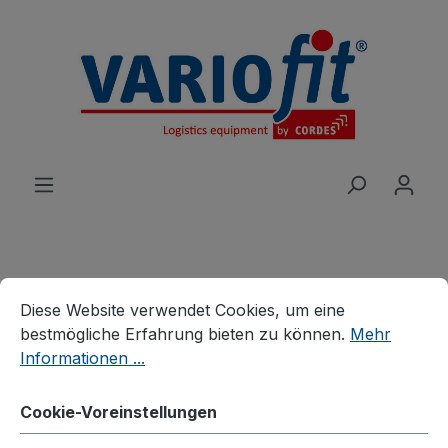
alt springen
Cookie-Voreinstellungen
Diese Website verwendet Cookies, um eine bestmögliche E
Produkte
Wagen
Systemwagen
Diese Website verwendet Cookies, um eine
System-Schwerlastwagen
bestmögliche Erfahrung bieten zu können.
Mehr
Informationen ...
Stirnwandwagen mit
Siebdruckplatte
Cookie-Voreinstellungen