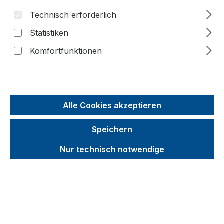
Technisch erforderlich
Bildergalerie überspringen
Statistiken
Komfortfunktionen
Alle Cookies akzeptieren
Speichern
Nur technisch notwendige
Unverbindliche Preisempfehlung (UVP):
596,63 €
Brutto
Netto
Preise inkl. MwSt. inkl. Versandkosten