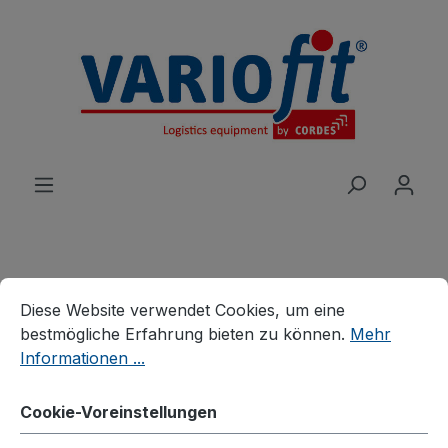
alt springen
Cookie-Voreinstellungen
Diese Website verwendet Cookies, um eine bestmögliche E
Produkte
Wagen
Systemwagen
Diese Website verwendet Cookies, um eine
System-Schwerlastwagen
bestmögliche Erfahrung bieten zu können.
Mehr
Informationen ...
Stirnwandwagen mit
Siebdruckplatte
Cookie-Voreinstellungen