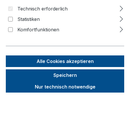
Technisch erforderlich
Bildergalerie überspringen
Statistiken
Komfortfunktionen
Alle Cookies akzeptieren
Speichern
Nur technisch notwendige
Unverbindliche Preisempfehlung (UVP):
596,63 €
Brutto
Netto
Preise inkl. MwSt. inkl. Versandkosten