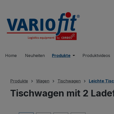
springen
Zur Hauptnavigation springen
Home
Neuheiten
Produkte
Öffne oder Schließe 
Produktvideos
Produkte
Wagen
Tischwagen
Leichte Ti
Tischwagen mit 2 Lad