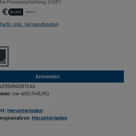
che Preisempfehlung (UVP):
 €
Brutto
Netto
 MwSt. inkl. Versandkosten
Beim Abspielen von eing
(YouTube, Vimeo oder 
ählen
werden Daten an Drittanbi
Klicken Sie auf "Erlauben
Drittanbieterinhalten
Einstellung merken u
Anmelden
4035694081246
mmer:
sw-600.548/AG
tt:
Herunterladen
ungsanalyse:
Herunterladen