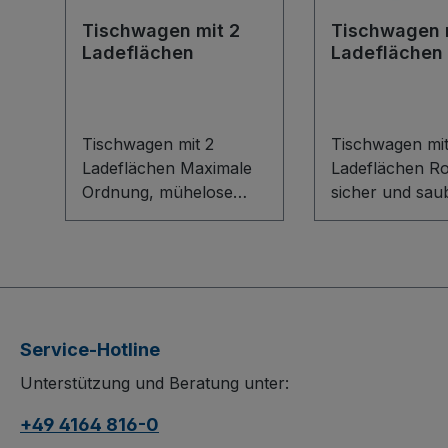
Tischwagen mit 2
Tischwagen 
Ladeflächen
Ladeflächen
Tischwagen mit 2
Tischwagen mit
Ladeflächen Maximale
Ladeflächen Ro
Ordnung, mühelose
sicher und sau
Mobilität: Der
transportieren:
Tischwagen mit 2
Tischwagen mit
Ladeflächen überzeugt
Ladeflächen ü
durch sein flexibles
durch seine
Baukasten-System mit
verschraubte
robuster
Schweißkonstr
Service-Hotline
Bodenkonstruktion im
aus Stahl und ö
Unterstützung und Beratung unter:
innovativen L-Profil.
Wannen mit 4
Holzwerkstoffplatten
hohem Rand – i
+49 4164 816-0
mit 15 mm hohem Rand
flüssige oder l