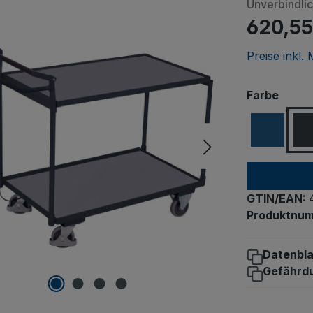
Unverbindli
620,55
Preise inkl.
ausw
Farbe
GTIN/EAN:
Produktnu
Datenbla
Gefährd