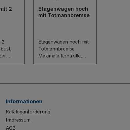
mit 2
Etagenwagen hoch
mit Totmannbremse
 2
Etagenwagen hoch mit
bust,
Totmannbremse
ber
Maximale Kontrolle,
 Der
flexible Ordnung: Der
 2
Etagenwagen hoch mit
berzeugt
Totmannbremse
überzeugt durch sein
cleveres Baukasten-
uktion
System mit innovativem
Informationen
ldichte
L-Profil-Boden und
0 mm
variabel einhängbaren
Kataloganforderung
deal für
Holzwerkstoff-
Impressum
ose
Etagenböden. Der
AGB