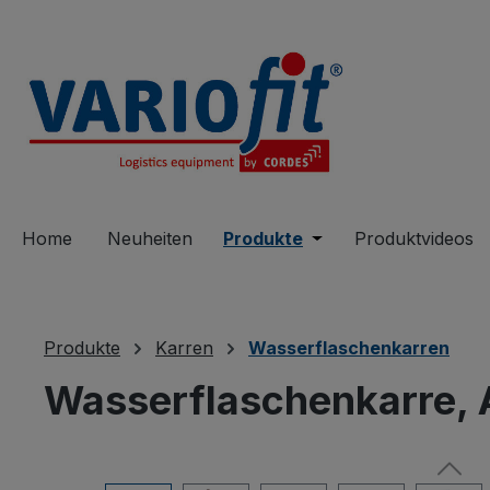
springen
Zur Hauptnavigation springen
Home
Neuheiten
Produkte
Öffne oder Schließe 
Produktvideos
Produkte
Karren
Wasserflaschenkarren
Wasserflaschenkarre,