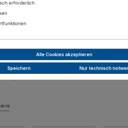
tz.
sch erforderlich
iken
570 x 615 x 1300
tfunktionen
Luftbereifung
260
Alle Cookies akzeptieren
85
200
Speichern
Nur technisch notwe
19,0
arre