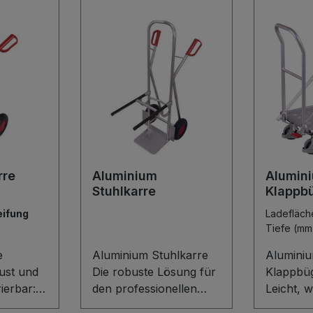
rre
Aluminium
Alumin
Stuhlkarre
Klappb
eifung
Ladefläc
Tiefe (mm
e
Aluminium Stuhlkarre
Alumini
bust und
Die robuste Lösung für
Klappbü
ierbar:
den professionellen
Leicht, 
mkarre
Stuhltransport: Die
robust –