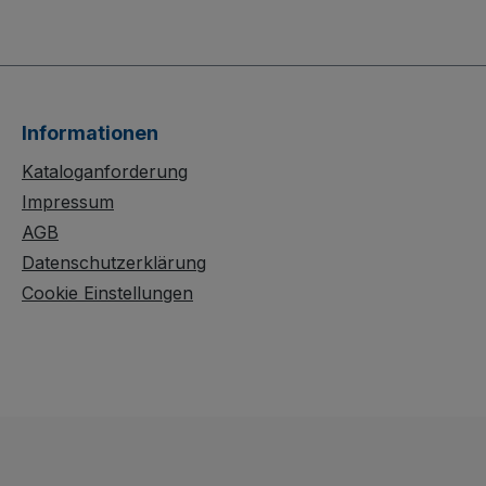
Aluminium Stuhlkarre
Klappbüg
uktion
überzeugt durch eine
zuverläs
langlebige
für den 
i
Schweißkonstruktion
Transport
gewicht.
aus Aluminium und
Schweiß
Informationen
streben
gebogene Querstreben
und der 
egut
für sicheren Halt. Die
Schiebeb
Kataloganforderung
d 2
stufenlos
praktisc
Impressum
-
höhenverstellbare,
sorgen f
AGB
griffe
demontierbare
Stabilitä
Datenschutzerklärung
alt
Stuhlauflage mit
Eigengew
Cookie Einstellungen
 Sie
rutschhemmendem
rutschfe
ereifung
Belag schützt Ihre
aus Riffe
Bestuhlung, während 2
garantier
fung mit
innovative PVC-
während
Sicherheitshandgriffe
Rollen mi
 – ideal
und wahlweise Luft-
Rillenku
er und
oder
und Fußs
Vollgummibereifung
ruhiges 