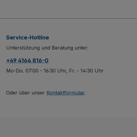
Aluminiumkarre mit
mit stabiler
abklappbarer Schaufel
Schweißkonstr
ist der ideale Helfer für
bietet maximale
Hof, Lager und
Handlichkeit be
Baustelle. Die stabile
geringem Eigen
Service-Hotline
Schweißkonstruktion
Gebogene Quer
Unterstützung und Beratung unter:
aus Aluminium sorgt für
führen Ihr Lad
hohe Stabilität bei
sicher, währen
+49 4164 816-0
geringem Gewicht.
innovative PVC
Flexibles Arbeiten
Sicherheitshand
Mo-Do. 07:00 - 16:30 Uhr, Fr. - 14:30 Uhr
selbst in engen
für optimalen H
Bereichen gelingt dank
sorgen. Wählen
klappbarer Schaufel
zwischen Luftb
Oder über unser
Kontaktformular
.
mühelos, während
oder
PVC-
Vollgummiberei
Sicherheitshandgriffe
Präzisions-
sicheren Halt bieten.
Rillenkugellager
Auswechselbare
für Alltag, Lag
Kunststoffgleitkufen
Profi-Einsatz.