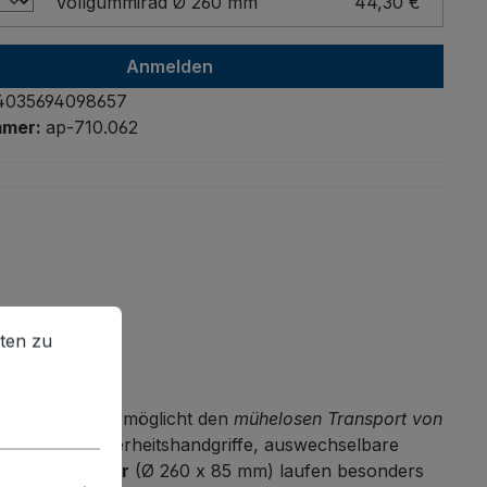
Vollgummirad Ø 260 mm
44,30 €
Anmelden
4035694098657
mmer:
ap-710.062
en zu können.
Mehr Informationen ...
ten zu
uminiumrohr ermöglicht den
mühelosen Transport von
unststoff-Sicherheitshandgriffe, auswechselbare
rillenkugellager
(Ø 260 x 85 mm) laufen besonders