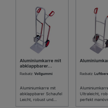
Aluminiumkarre mit
Aluminiumka
abklappbarer
Schaufel
Radsatz:
Vollgummi
Radsatz:
Luftber
Aluminiumkarre mit
Aluminiumkarr
abklappbarer Schaufel
Ultraleicht, ro
Leicht, robust und
perfekt manövr
wendig: Diese
Diese Aluminiu