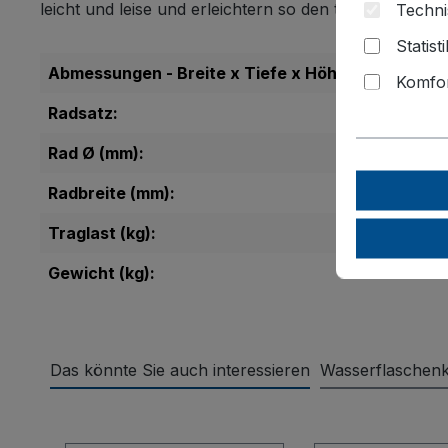
leicht und leise und erleichtern so den täglichen Einsa
Techni
Statist
Abmessungen - Breite x Tiefe x Höhe (mm):
Komfor
Radsatz:
Rad Ø (mm):
Radbreite (mm):
Traglast (kg):
Gewicht (kg):
Das könnte Sie auch interessieren
Wasserflaschenk
Produktgalerie überspringen