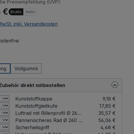
che Preisempfehlung (UVP):
 €
Brutto
Netto
 MwSt. inkl. Versandkosten
stenfrei
wählen
ung
Vollgummi
Zubehör direkt mitbestellen
Kunststoffkappe
9,18 €
Kunststoffgleitkufe
17,85 €
Luftrad mit Rillenprofil Ø 260 mm
35,57 €
Pannensicheres Rad Ø 260 mm
56,06 €
Sicherheitsgriff
4,48 €