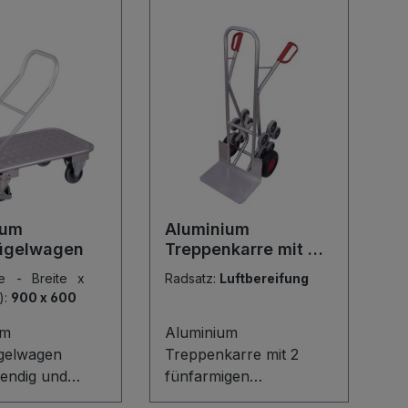
ium
Aluminium
ügelwagen
Treppenkarre mit 2
fünfarmigen
he - Breite x
Radsatz:
Luftbereifung
Radsternen
):
900 x 600
um
Aluminium
gelwagen
Treppenkarre mit 2
wendig und
fünfarmigen
 der Aluminium
Radsternen Die