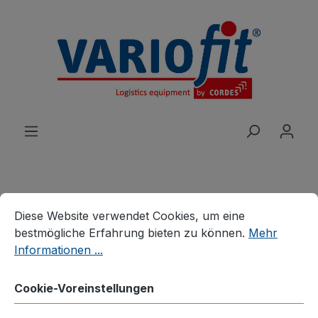
alt springen
Cookie-Voreinstellungen
Diese Website verwendet Cookies, um eine bestmögliche E
Produkte
Branchenlösungen
Diese Website verwendet Cookies, um eine
Veranstaltungen
Stuhlkarren
bestmögliche Erfahrung bieten zu können.
Mehr
Informationen ...
Aluminium Stuhlkarre
Cookie-Voreinstellungen