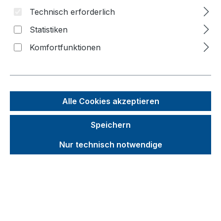
Bildergalerie überspringen
Technisch erforderlich
f
Statistiken
n
Komfortfunktionen
Alle Cookies akzeptieren
Speichern
Nur technisch notwendige
Unverbindliche Preisempfehlung (UVP):
390,34 €
Brutto
Netto
Preise inkl. MwSt. inkl. Versandkosten