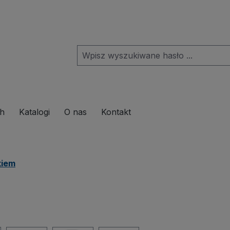
pdown menu from the category Produkte
ch
Katalogi
O nas
Kontakt
kiem