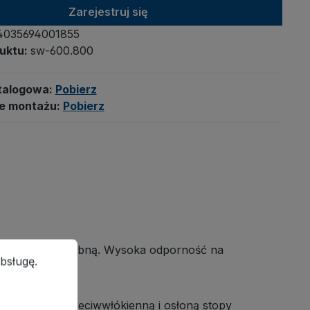
Zarejestruj się
4035694001855
uktu:
sw-600.800
talogowa:
Pobierz
je montażu:
Pobierz
ługę.
Więcej informacji...
płytą drewnopodobną. Wysoka odporność na
bsługę.
raz osłoną przeciwwłókienną i osłoną stopy