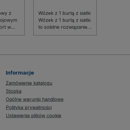
owy z
Wózek z 1 burtą z siatki
tojowym
Wózek z 1 burtą z siatki
ort w
to solidne rozwiązanie
nkach
do transportu w
owy z
magazynach, sklepach i
tojowym
warsztatach. Modułowa
konstrukcja z
innowacyjnego profilu
stalowego oraz
Informacje
powierzchnia z płyty
odą
drewnopodobnej
Zamówienie katalogu
acyjna
gwarantują stabilność i
Stopka
ukcja
trwałość przy
Ogólne warunki handlowe
codziennym
Polityka prywatności
 płyty
użytkowaniu. Pałąk z
Ustawienia plików cookie
ej
siatki drucianej (oczko
gą
50 × 50 mm) chroni