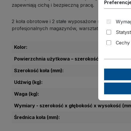
Preferencj
zapewniają cichą i bezpieczną pracę.
2 koła obrotowe i 2 stałe wyposażone są w patento
Wymag
profesjonalnych magazynów, warsztatów i hal produ
Statyst
Cechy
Kolor:
Powierzchnia użytkowa – szerokość x głębokość :
Szerokość koła (mm):
Udźwig (kg):
Waga (kg):
Wymiary - szerokość x głębokość x wysokość (mm
Średnica koła (mm):