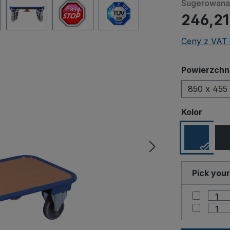
Sugerowana 
246,21
Ceny z VAT 
Wybierz
Powierzchni
850 x 455
Wybierz
Kolor
Pick you