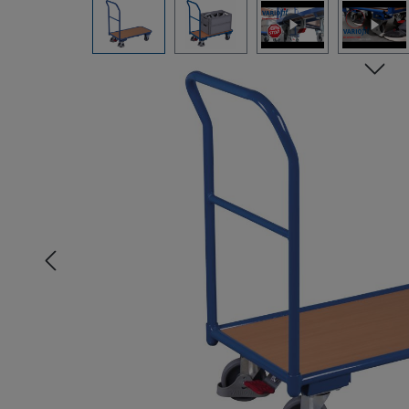
Pomiń galerię zdjęć