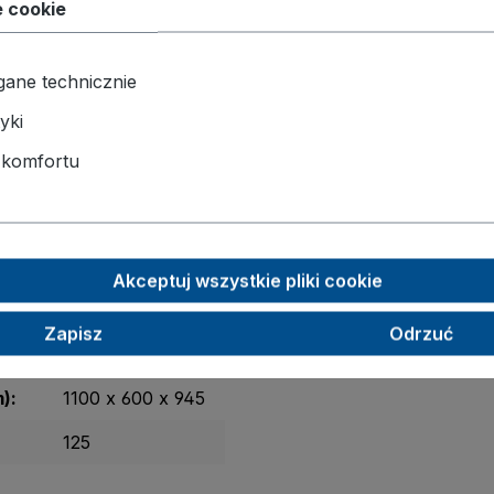
e cookie
wane
EasySTOP-bremssystem
, które umożliwia szybkie, 
ane technicznie
kcyjnych.
yki
 komfortu
RAL 5010
1000 x 600
30
Akceptuj wszystkie pliki cookie
200
Zapisz
Odrzuć
22,5
):
1100 x 600 x 945
125