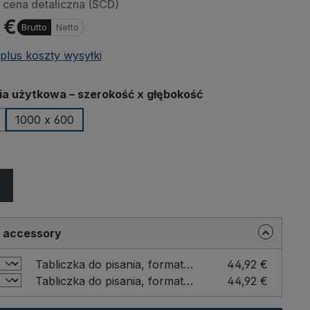
cena detaliczna (SCD)
 €
Brutto
Netto
plus koszty wysyłki
a użytkowa – szerokość x głębokość
1000 x 600
r accessory
Tabliczka do pisania, format DIN A4 Format: DIN A4 hoch / Kolor: Buche
44,92 €
Tabliczka do pisania, format DIN A4 Format: DIN A4 quer / Kolor: Buche
44,92 €