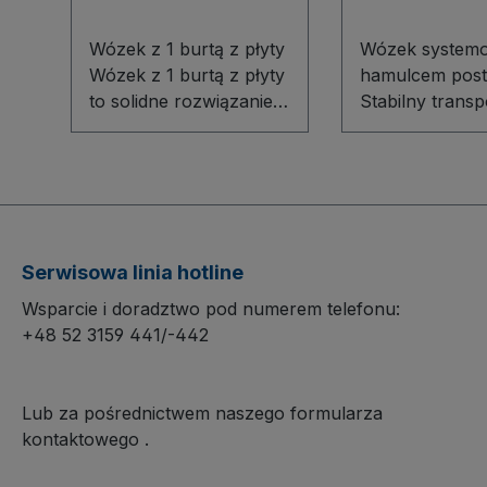
Wózek z 1 burtą z płyty
Wózek system
Wózek z 1 burtą z płyty
hamulcem pos
to solidne rozwiązanie
Stabilny transp
do intensywnego
każdych waru
użytku w magazynach,
Wózek system
warsztatach i sklepach.
hamulcem pos
Budowa modułowa z
łączy wysoką
innowacyjnego profilu
odporność na
stalowego gwarantuje
uszkodzenia
Serwisowa linia hotline
stabilność i długą
mechaniczne z
Wsparcie i doradztwo pod numerem telefonu:
żywotność.
wyjątkową wyg
+48 52 3159 441/-442
Powierzchnia użytkowa
obsługi. Innow
i pałąk z płyty
stalowa konstr
drewnopodobnej –
podłogi oraz
Lub za pośrednictwem naszego formularza
odporne na
powierzchnia z
kontaktowego
.
uszkodzenia
drewnopodobn
mechaniczne, łatwe w
gwarantują dłu