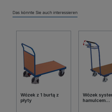
Das könnte Sie auch interessieren
Pomiń galerię produktów
Wózek z 1 burtą z
Wózek syste
płyty
hamulcem
postojowym