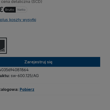
cena detaliczna (SCD)
 €
Brutto
Netto
plus koszty wysyłki
ng embedded videos (YouTube,
 sources), data is transmitted to
oviders. Click "Allow" to allow the
ng of third-party content.
mber setting and allow all
Zarejestruj się
4035694081864
uktu:
sw-600.125/AG
talogowa:
Pobierz