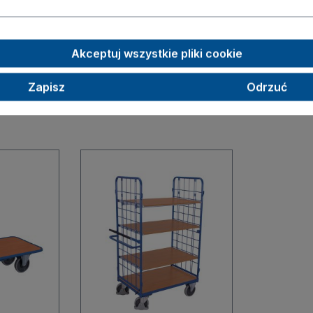
):
945 x 600 x 1015
125
Akceptuj wszystkie pliki cookie
Zapisz
Odrzuć