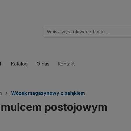
pdown menu from the category Produkte
ch
Katalogi
O nas
Kontakt
m
Wózek magazynowy z pałąkiem
amulcem postojowym