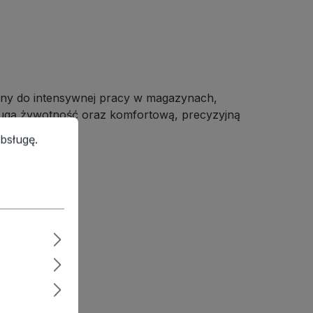
ony do intensywnej pracy w magazynach,
długą żywotność oraz komfortową, precyzyjną
ługę.
Więcej informacji...
bsługę.