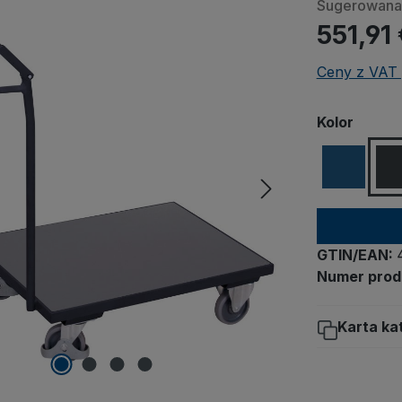
Sugerowana 
551,91
Ceny z VAT 
When playi
Wybierz
Kolor
Vimeo or other
third-party pr
loadi
Reme
GTIN/EAN:
Numer prod
Karta ka