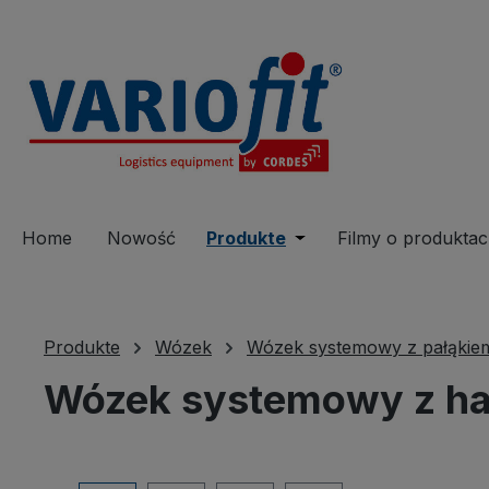
 wyszukiwania
Przejdź do głównej nawigacji
Home
Nowość
Produkte
Open or close the dro
Filmy o produkta
Produkte
Wózek
Wózek systemowy z pałąkie
Wózek systemowy z h