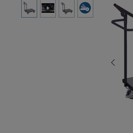
Pomiń galerię zdjęć