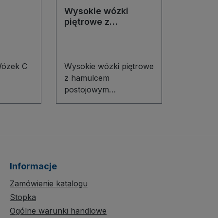
Wysokie wózki
piętrowe z
hamulcem
postojowym
Wózek C
Wysokie wózki piętrowe
z hamulcem
postojowym
do
Bezpieczne piętrzenie i
ztatu i
mobilność w jednym
na
Wysokie wózki piętrowe
alowa
z hamulcem
jątkową
postojowym zapewniają
wygodne i stabilne
Informacje
użytkowa
transportowanie
towarów na kilku
Zamówienie katalogu
ej
poziomach. Składana
Stopka
soką
stalowa konstrukcja,
Ogólne warunki handlowe