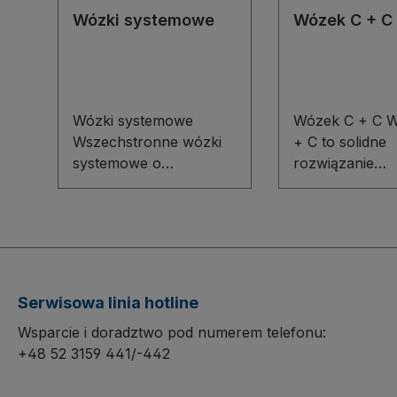
Wózki systemowe
Wózek C + C
Wózki systemowe
Wózek C + C 
Wszechstronne wózki
+ C to solidne
systemowe o
rozwiązanie
modułowej budowie, z
transportowe 
wytrzymałą
magazynu, wars
powierzchnią z płyty
sklepu. Spawa
drewnopodobnej i
konstrukcja st
konstrukcją z rury
gwarantuje wy
okrągłej. Zapewniają
trwałość, a
Serwisowa linia hotline
wysoką odporność na
powierzchnia 
Wsparcie i doradztwo pod numerem telefonu:
uszkodzenia
z płyty
+48 52 3159 441/-442
mechaniczne oraz
drewnopodobn
cichą, niebrudzącą
cechuje się wy