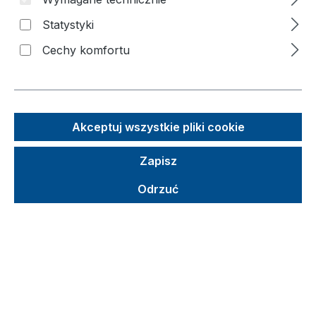
Pomiń galerię zdjęć
Statystyki
Cechy komfortu
Akceptuj wszystkie pliki cookie
Zapisz
Odrzuć
Sugerowana cena detaliczna (SCD)
246,22 €
Brutto
Netto
Ceny z VAT plus koszty wysyłki