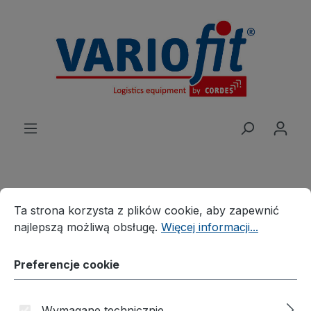
wnej zawartości
Preferencje cookie
Ta strona korzysta z plików cookie, aby zapewnić najleps
Produkte
Wózek
Ta strona korzysta z plików cookie, aby zapewnić
Wózek magazynowy z pałąkiem
najlepszą możliwą obsługę.
Więcej informacji...
Wózek magazynowy
Preferencje cookie
Wymagane technicznie