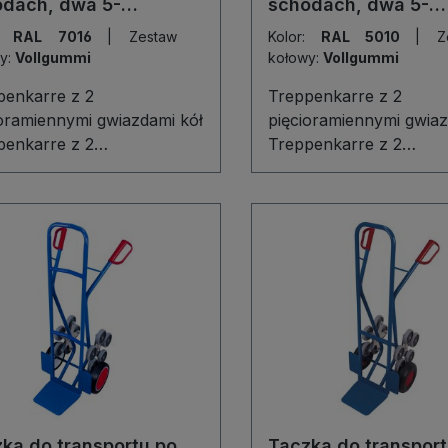
odach, dwa 5-
schodach, dwa 5-
enne wieńce kół
ramienne wieńce kó
r:
RAL 7016
|
Zestaw
Kolor:
RAL 5010
|
Zestaw
y:
Vollgummi
kołowy:
Vollgummi
penkarre z 2
Treppenkarre z 2
ioramiennymi gwiazdami kół
pięcioramiennymi gwiaz
penkarre z 2
Treppenkarre z 2
oramiennymi radsternen to
pięcioramiennymi gwiaz
awodne narzędzie do
niezawodne rozwiązani
sportu ładunków po
transportu ładunków p
dach i nierównym terenie.
schodach i nierówności
ilna, spawana konstrukcja
Stabilna, spawana kons
wnia długą żywotność, a 2
gwarantuje długą żywot
wacyjne uchwyty
łopata z blachy oraz w
onne gwarantują pewny,
odporność na uszkodz
nomiczny chwyt. Solidna
mechaniczne zapewnia
a z blachy oraz koła z
bezpieczeństwo nawet 
j gumy termoplastycznej,
intensywnym użytkowan
udzącej, z precyzyjnymi
Podwójne, pięcioramie
ka do transportu po
Taczka do transport