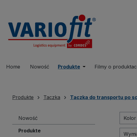
 wyszukiwania
Przejdź do głównej nawigacji
Home
Nowość
Produkte
Open or close the dro
Filmy o produkta
Produkte
Taczka
Taczka do transportu po 
Nowość
Kolo
Produkte
Wymia