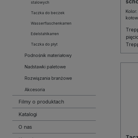
sch
stalowych
rami
Kolo
Taczka do beczek
kołow
Wasserflaschenkarren
Trep
Edelstahlkarren
pięc
Trep
Taczka do płyt
pięci
Podnośnik materiałowy
niez
tran
Nadstawki paletowe
scho
Rozwiązania branżowe
Stab
zape
Akcesoria
inno
Filmy o produktach
ochr
ergo
Katalogi
łopat
szare
O nas
niebr
Tacz