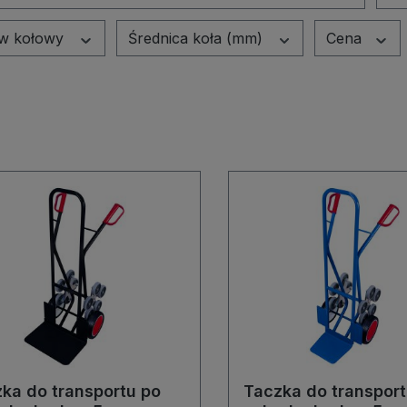
aw kołowy
Średnica koła (mm)
Cena
ka do transportu po
Taczka do transport