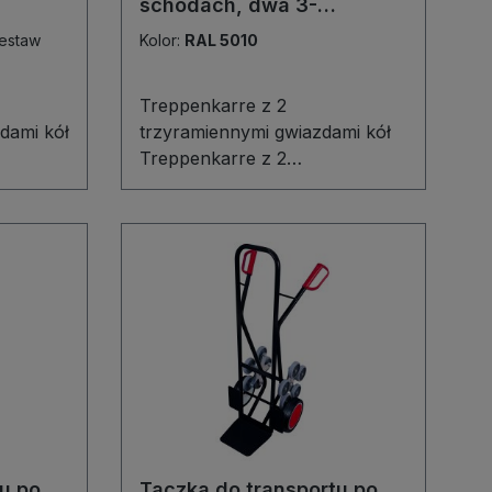
schodach, dwa 3-
ł
ramienne wieńce kół
Kolor:
RAL 5010
Treppenkarre z 2
dami kół
trzyramiennymi gwiazdami kół
Treppenkarre z 2
dami to
trzyramiennymi gwiazdami to
e do
niezawodny pomocnik do
o
transportu po schodach i
ach.
nierównych powierzchniach.
trukcja
Stabilna, spawana konstrukcja
ność, a
gwarantuje długą żywotność, a
ysoka
łopata z wytrzymałej blachy
enia
oraz wysoka odporność na
ją
uszkodzenia mechaniczne
przy
zapewniają bezpieczeństwo
iu.
ładunku. Trzyramienne gwiazdy
nne
z kołami z szarej gumy
u po
Taczka do transportu po