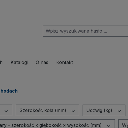
pdown menu from the category Produkte
ch
Katalogi
O nas
Kontakt
schodach
r
Szerokość koła (mm)
Udźwig (kg)
ry - szerokość x głębokość x wysokość (mm)
Wy