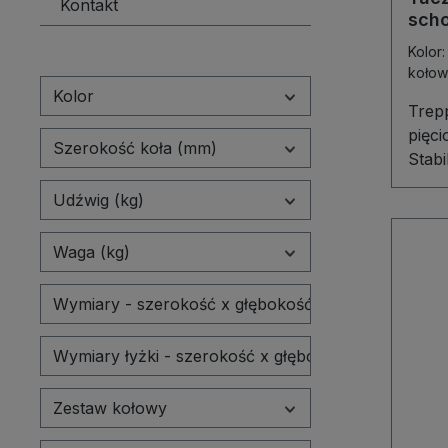
Kontakt
łoży
sch
przec
rami
Kolo
ciche
kołow
mane
Kolor
koło
Trep
pełne
pięc
Szerokość koła (mm)
Stab
i ni
Udźwig (kg)
Trep
pięc
Waga (kg)
to n
prze
schodach. Sta
Wymiary - szerokość x głębokość x wysokość (mm
kons
uchw
Wymiary łyżki - szerokość x głębokość (mm)
pewny
Łopa
Zestaw kołowy
wyso
uszk