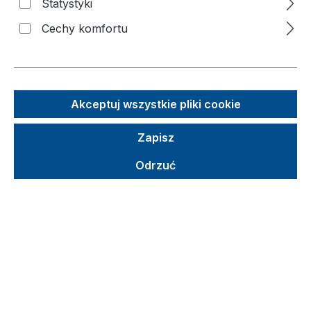
Statystyki
Cechy komfortu
salutation
*
first name
Akceptuj wszystkie pliki cookie
Zapisz
last name
*
Odrzuć
street address
postal code