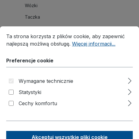
Wózki
Taczka
Podnośnik materiałowy
Preferencje cookie
Ta strona korzysta z plików cookie, aby zapewnić najleps
Ta strona korzysta z plików cookie, aby zapewnić
Nadstawki paletowe
najlepszą możliwą obsługę.
Więcej informacji...
Rozwiązania branżowe
Preferencje cookie
Akcesoria
Filmy o produktach
Wymagane technicznie
Katalogi
Statystyki
O nas
Cechy komfortu
Kontakt
Akceptuj wszystkie pliki cookie