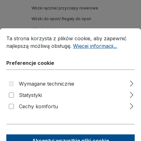
Wózki ręczne/ przyczepy rowerowe
Wózki do opon/ Regały do opon
Wózek do akt
Preferencje cookie
Ta strona korzysta z plików cookie, aby zapewnić najleps
Ta strona korzysta z plików cookie, aby zapewnić
Wózki
najlepszą możliwą obsługę.
Więcej informacji...
Taczka
Preferencje cookie
Podnośnik materiałowy
Nadstawki paletowe
Wymagane technicznie
Rozwiązania branżowe
Statystyki
Akcesoria
Cechy komfortu
Filmy o produktach
Katalogi
O nas
Akceptuj wszystkie pliki cookie