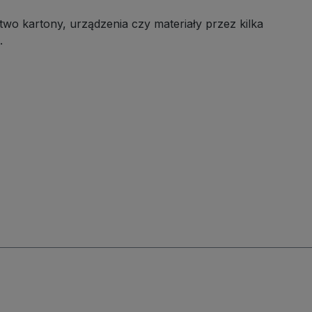
onują
niebrudzące koła z bieżnikiem z
o kartony, urządzenia czy materiały przez kilka
e,
gumy termoplastycznej dbają o
.
nikiem z
czystość podłóg oraz dobrą
 chronią
przyczepność podczas
niami i
manewrowania.