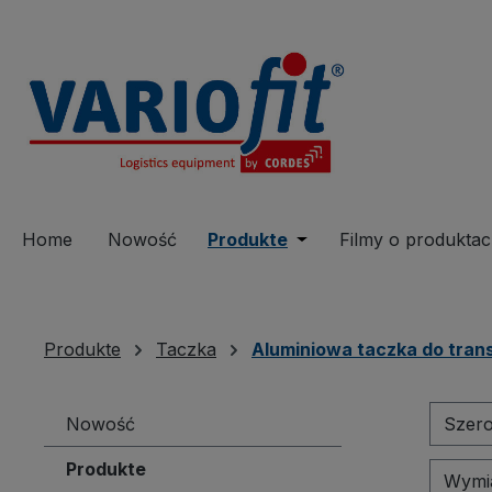
 wyszukiwania
Przejdź do głównej nawigacji
Home
Nowość
Produkte
Open or close the dro
Filmy o produkta
Produkte
Taczka
Aluminiowa taczka do tran
Nowość
Szer
Produkte
Wymia