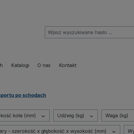
pdown menu from the category Produkte
ch
Katalogi
O nas
Kontakt
sportu po schodach
okość koła (mm)
Udźwig (kg)
Waga (kg)
ry - szerokość x głębokość x wysokość (mm)
Wy