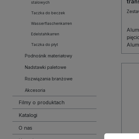
tran
stalowych
dwa
Zesta
Taczka do beczek
kól
Wasserflaschenkarren
Alum
Edelstahlkarren
pięc
Alum
Taczka do płyt
pięc
Podnośnik materiałowy
wyjąt
wytr
Nadstawki paletowe
tran
Rozwiązania branżowe
Spaw
alum
Akcesoria
stabi
Filmy o produktach
uchw
pewn
Katalogi
podc
pięc
O nas
przyk
Preferencje c
Ta strona korz
Tacz