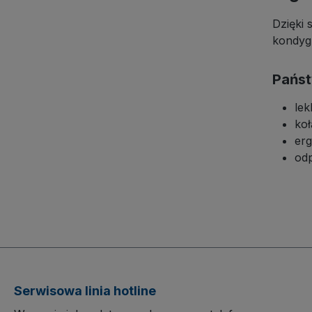
termo
Dzięki 
niebr
kondyg
z pr
kulk
prze
Państ
płyn
lek
po s
ko
er
od
Serwisowa linia hotline