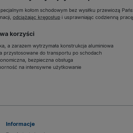
plastycznej są
wieńce kół płynnie pok
specjalnym kołom schodowym bez wysiłku przewiozą Państw
udzące, a felgi z tworzywa
stopnie, natomiast szar
nacji,
odciążając kręgosłup
i usprawniając codzienną pracę
ecyzyjnym łożyskiem
niebrudzące koła z bież
owym oraz osłona
gumy termoplastycznej
ciwwłokienna zapewniają
podłogi przed zabrudze
wa korzyści
ny i bezproblemowy ruch
zarysowaniami.
ka, a zarazem wytrzymała konstrukcja aluminiowa
chodach.
ła przystosowane do transportu po schodach
gonomiczna, bezpieczna obsługa
porność na intensywne użytkowanie
Informacje