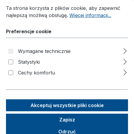
Preferencje cookie
Ta strona korzysta z plików cookie, aby zapewnić najleps
Ta strona korzysta z plików cookie, aby zapewnić
najlepszą możliwą obsługę.
Więcej informacji...
Preferencje cookie
Wymagane technicznie
Statystyki
Cechy komfortu
Koła z pełnej gumy piankowej Ø
260 mm
Szerokość koła (mm):
85
|
Udźwig (kg):
Akceptuj wszystkie pliki cookie
150
|
Waga (kg):
1,5
|
Średnica koła
(mm):
260
Koła z pełnej gumy piankowej Ø 260
Zapisz
mm Koła z pełnej gumy piankowej Ø
Odrzuć
260 mm to niezawodne rozwiązanie