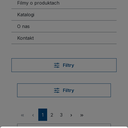
Filmy o produktach
Katalogi
O nas
Kontakt
Filtry
Filtry
Strona
Strona
Strona
1
2
3