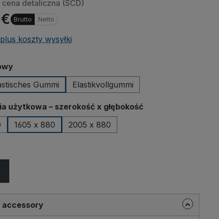
cena detaliczna (SCD)
 €
Brutto
Netto
ing
plus koszty wysyłki
ideos
meo or
 data is
owy
third-
. Click
stisches Gummi
Elastikvollgummi
ow the
d-party
a użytkowa – szerokość x głębokość
0
1605 x 880
2005 x 880
etting
 all
r accessory