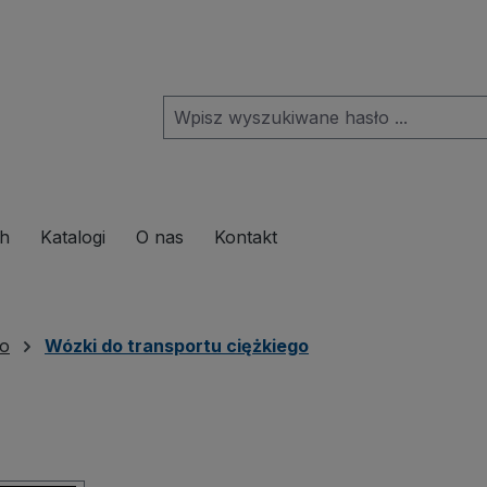
pdown menu from the category Produkte
ch
Katalogi
O nas
Kontakt
go
Wózki do transportu ciężkiego