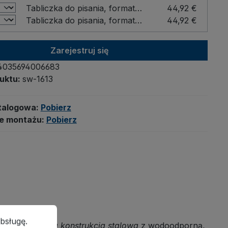
Tabliczka do pisania, format DIN A4 Format: DIN A4 hoch / Kolor: Buche
44,92 €
Tabliczka do pisania, format DIN A4 Format: DIN A4 quer / Kolor: Buche
44,92 €
Zarejestruj się
4035694006683
uktu:
sw-1613
talogowa:
Pobierz
je montażu:
Pobierz
ługę.
Więcej informacji...
bsługę.
na, modułowa konstrukcja stalowa
z
wodoodporną,