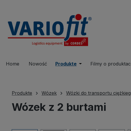
 wyszukiwania
Przejdź do głównej nawigacji
Home
Nowość
Produkte
Open or close the dro
Filmy o produkta
Produkte
Wózek
Wózki do transportu ciężkie
Wózek z 2 burtami