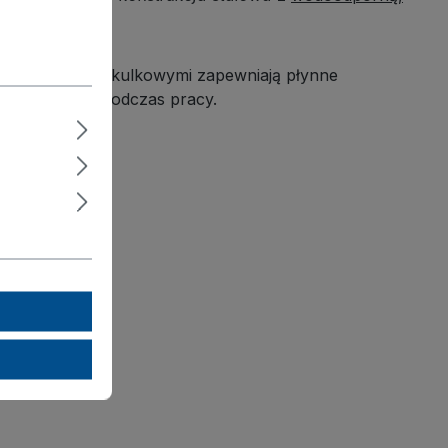
nymi łożyskami kulkowymi zapewniają płynne
lę i ochronę podczas pracy.