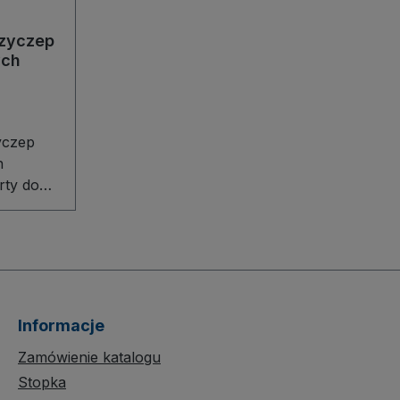
rzyczep
ych
yczep
h
rty do
ploatacji
yczep
h o
0 mm
pieczne i
pieczenie
Informacje
ana
alowa
Zamówienie katalogu
ką
Stopka
dporność