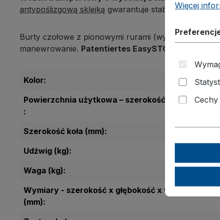
Więcej inform
antypoślizgową sklejką
gwarantuje stabilność i bezpi
Preferencj
Burty czołowe z pionowymi rurami (wys. 800 mm) zab
manewrowanie.
Patentiertes EasySTOP-Bremssys
Wymag
Kolor:
Statyst
Cechy
Powierzchnia użytkowa – szerokość x głębokość
:
Szerokość koła (mm):
Udźwig (kg):
Waga (kg):
Wymiary - szerokość x głębokość x wysokość
(mm):