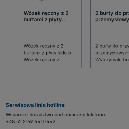
Wózek ręczny z 2
2 burty do p
burtami z płyty
przemysłow
sklejki
Wózek ręczny z 2
2 burty do prz
burtami z płyty sklejki
przemysłowyc
Wózek ręczny z
Wytrzymałe bu
modułową konstrukcją
intensywnej eks
podłogi z
2 burty do prz
innowacyjnego profilu
przemysłowyc
stalowego gwarantuje
wysokości 75
stabilność i długą
gwarantują bez
żywotność.
stabilne zabez
Serwisowa linia hotline
Powierzchnia użytkowa
ładunku. Spaw
Wsparcie i doradztwo pod numerem telefonu:
oraz burty czołowe
konstrukcja st
+48 52 3159 441/-442
wykonane są z
zapewnia wyso
wodoodpornej,
sztywność i o