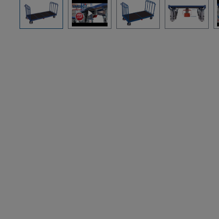
Pomiń galerię zdjęć
When pl
embedded
(YouTube, 
other source
transmitted 
party provid
"Allow" to 
loading of t
conte
Remembe
and al