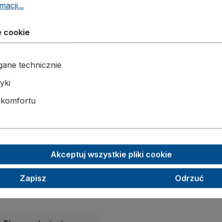
acji...
eczeństwo ładunku.
e cookie
ezpieczają towary, a szare, niebrudzące koła z precyzyj
tem
z centralnym hamulcem i osłoną stopy zwiększa kontro
ane technicznie
RAL 5010
yki
 komfortu
1605 x 880
40
500
Akceptuj wszystkie pliki cookie
76,0
Zapisz
Odrzuć
1875 x 900 x 1105