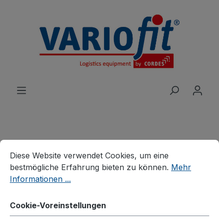
alt springen
Cookie-Voreinstellungen
Diese Website verwendet Cookies, um eine bestmögliche E
Produkte
Wagen
Schwerlastwagen
Diese Website verwendet Cookies, um eine
Schwerlastwagen
bestmögliche Erfahrung bieten zu können.
Mehr
Doppel-Stirnwandwagen
Informationen ...
mit senkrechten Streben
Cookie-Voreinstellungen