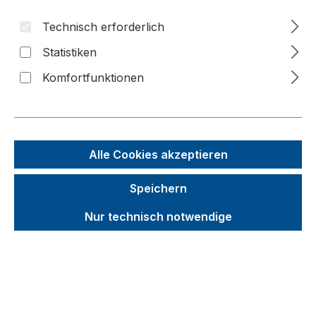
Technisch erforderlich
Bildergalerie überspringen
Statistiken
f
Komfortfunktionen
n
Alle Cookies akzeptieren
Speichern
Nur technisch notwendige
Unverbindliche Preisempfehlung (UVP):
793,81 €
Brutto
Netto
Preise inkl. MwSt. inkl. Versandkosten