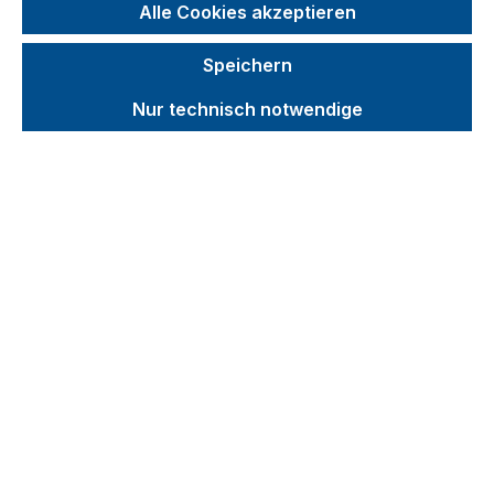
Wasserflaschenkarren
Alle Cookies akzeptieren
Edelstahlkarren
Speichern
Plattenkarren
Nur technisch notwendige
Materialheber
Palettenaufsätze
Branchenlösungen
Zubehör
Produktvideos
Kataloge
Über uns
Kontakt