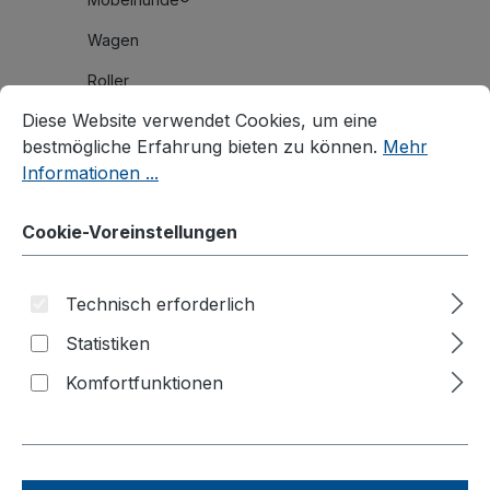
Wagen
Roller
Cookie-Voreinstellungen
Diese Website verwendet Cookies, um eine bestmögliche E
Diese Website verwendet Cookies, um eine
Karren
bestmögliche Erfahrung bieten zu können.
Mehr
Stahlrohrkarren
Informationen ...
Aluminiumkarren
Cookie-Voreinstellungen
Treppenkarren
Aluminium Treppenkarren
Technisch erforderlich
Gerätekarren
Statistiken
Paketroller
Komfortfunktionen
Reifenkarren
Stahlflaschenkarren
Fasskarren