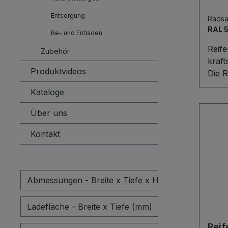
Entsorgung
Radsa
RAL 
Be- und Entladen
Reife
Zubehör
kraft
Produktvideos
Die R
ideal
Kataloge
profe
Die s
Über uns
Stah
Kontakt
trans
Radd
mm u
Aufn
Abmessungen - Breite x Tiefe x Höhe (mm)
Abste
Reife
Ladefläche - Breite x Tiefe (mm)
Schi
Kuns
Reif