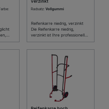
verzinkt
Farbe:
Radsatz:
Vollgummi
Reifenkarre niedrig, verzinkt
licht
Die Reifenkarre niedrig,
en,
verzinkt ist Ihre professionelle
tellen
Lösung für das mühelose
. Die
Handling kompletter
Reifenstapel. Die robuste Stahl-
 für
Schweißkonstruktion nimmt
540–820
Raddurchmesser von 540–820
mm sicher auf, während
blechen
Radschutzbleche für mehr
Sicherheit sorgen. Ein großer
iff und
Schiebebügel mit weichem
system
Kunststoffüberzug und ein
eichtern
Hebelsystem mit
.
Gasdruckfedern erleichtern
Reifenkarre hoch