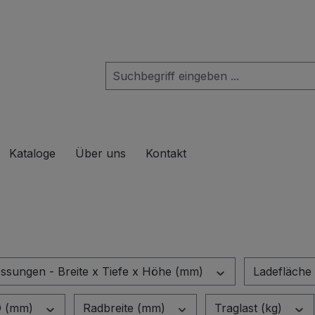
das Dropdown der Kategorie Produkte
Kataloge
Über uns
Kontakt
sungen - Breite x Tiefe x Höhe (mm)
Ladefläche 
Ø (mm)
Radbreite (mm)
Traglast (kg)