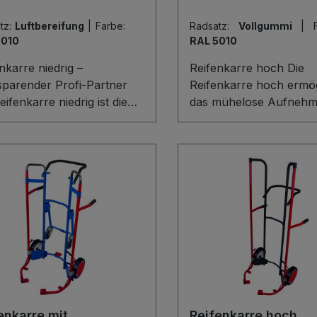
tz:
Luftbereifung
|
Farbe:
Radsatz:
Vollgummi
|
5010
RAL 5010
nkarre niedrig –
Reifenkarre hoch Die
sparender Profi-Partner
Reifenkarre hoch ermög
eifenkarre niedrig ist die
das mühelose Aufnehm
e Lösung für den
Transportieren und Abs
ssionellen Reifenservice.
kompletter Reifenstapel
tabile
robuste Stahl-
lschweißkonstruktion
Schweißkonstruktion ist
portiert mühelos
Raddurchmesser von 
urchmesser von 540–820
mm ausgelegt und mit
nd ermöglicht das sichere
praktischen Radschutz
ehmen, Bewegen und
ausgestattet. Ein großer
llen kompletter
Schiebebügel mit Softgr
nstapel. Ein großer
das komfortable Hebel
ebebügel mit weichem
mit Gasdruckfedern erl
tstoffüberzug, das
kraftsparendes Arbeiten
enkarre mit
Reifenkarre hoch