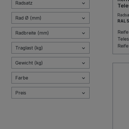
komf
Radsatz
Tel
Gasd
Rads
schla
Rad Ø (mm)
RAL 
Ober
lang
Reife
Radbreite (mm)
Einsa
Teles
Luftb
Reife
Traglast (kg)
oder
Teles
Spezi
ergo
Gewicht (kg)
Präzi
das 
ruhig
Trans
Farbe
kompl
robu
Preis
Stah
Radd
mm, 
Stüt
ther
sowie