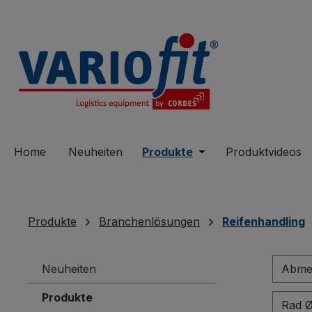
springen
Zur Hauptnavigation springen
Home
Neuheiten
Produkte
Öffne oder Schließe 
Produktvideos
Produkte
Branchenlösungen
Reifenhandling
Neuheiten
Abmes
Produkte
Rad 