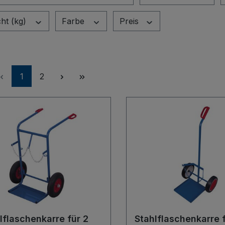
ht (kg)
Farbe
Preis
Seite
Seite
1
2
lflaschenkarre für 2
Stahlflaschenkarre f