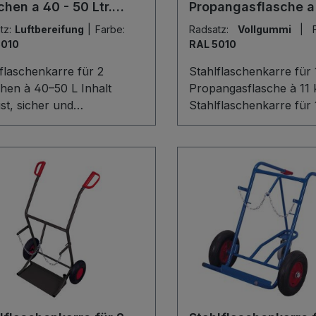
chen a 40 - 50 Ltr.
Propangasflasche a 
lt
tz:
Luftbereifung
|
Farbe:
Radsatz:
Vollgummi
|
5010
RAL 5010
flaschenkarre für 2
Stahlflaschenkarre für 
hen à 40–50 L Inhalt
Propangasflasche à 11 kg 
t, sicher und
Stahlflaschenkarre für 
rtabel: Diese
Propangasflasche à 11 k
lflaschenkarre
Ihnen einen sicheren u
portiert zuverlässig zwei
komfortablen Transport
aschen mit je 40–50 L (Ø
Gasflasche (Ø 320 mm).
50 mm). Die stabile
stabile Schweißkonstru
eißkonstruktion und die
aus Stahl, die Schaufel
blech-Schaufel mit 3-
Stahlblech mit 3-seitige
ger Umrandung bieten
Umrandung sowie der
ste Sicherheit, während
innovative PVC-
ettensicherung ein
Sicherheitshandgriff so
tschen verhindert.
bestes Handling. Dank
g- und kratzfeste
Flaschenhalterung mit