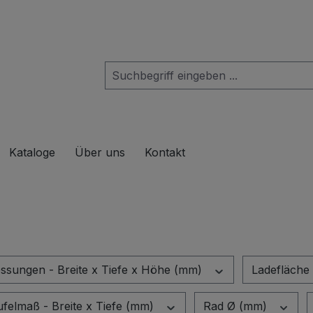
das Dropdown der Kategorie Produkte
Kataloge
Über uns
Kontakt
sungen - Breite x Tiefe x Höhe (mm)
Ladefläche 
felmaß - Breite x Tiefe (mm)
Rad Ø (mm)