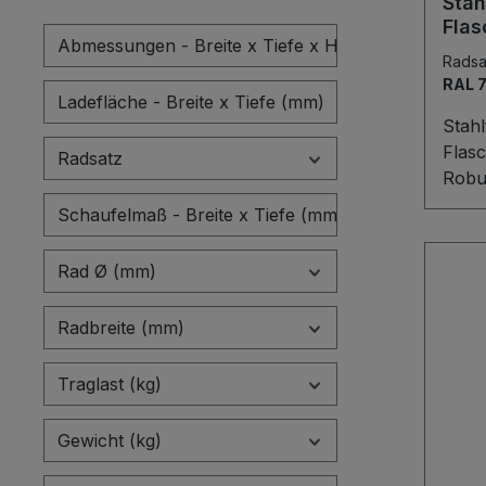
Stah
Ober
Flas
Siche
Abmessungen - Breite x Tiefe x Höhe (mm)
Radsa
wahlw
RAL 
Voll
Ladefläche - Breite x Tiefe (mm)
Stahl
Stahl
Rille
Flasc
Radsatz
langl
Robu
Einsa
– die
Schaufelmaß - Breite x Tiefe (mm)
stabi
trans
Rad Ø (mm)
Liter
Die S
Radbreite (mm)
seit
Kette
Traglast (kg)
Flasc
Posit
sowie
Gewicht (kg)
überz