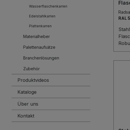
Flas
Wasserflaschenkarren
Inha
Radsa
Edelstahlkarren
RAL 
Plattenkarren
Stahl
Flasc
Materialheber
Robus
Palettenaufsätze
komfo
Stah
Branchenlösungen
trans
Zubehör
Gasfl
210–2
Produktvideos
Schw
Kataloge
Stahl
seiti
Über uns
höch
die K
Kontakt
Verru
Schla