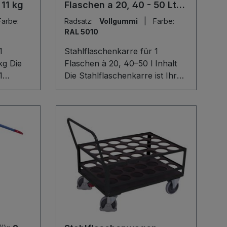
11 kg
Flaschen a 20, 40 - 50 Ltr.
Inhalt
Farbe:
Radsatz:
Vollgummi
|
Farbe:
RAL 5010
1
Stahlflaschenkarre für 1
Die
Flaschen à 20, 40–50 l Inhalt
1
Die Stahlflaschenkarre ist Ihr
g bietet
zuverlässiger Partner für den
nd
sicheren Transport von
 Ihrer
Gasflaschen mit 20, 40 oder 50
 Die
Litern Inhalt (Ø 210–250 mm).
ktion
Die stabile Schweißkonstruktion
 aus
aus Stahl und die Schaufel aus
r
Stahlblech mit 3-seitiger
Umrandung gewährleisten
kontrolliertes Handling.
rgen für
Flaschenhalterung mit
Kettensicherung, PVC-
Sicherheitshandgriff sowie