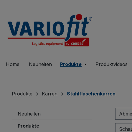
springen
Zur Hauptnavigation springen
Home
Neuheiten
Produkte
Öffne oder Schließe 
Produktvideos
Produkte
Karren
Stahlflaschenkarren
Neuheiten
Abmes
Produkte
Schau