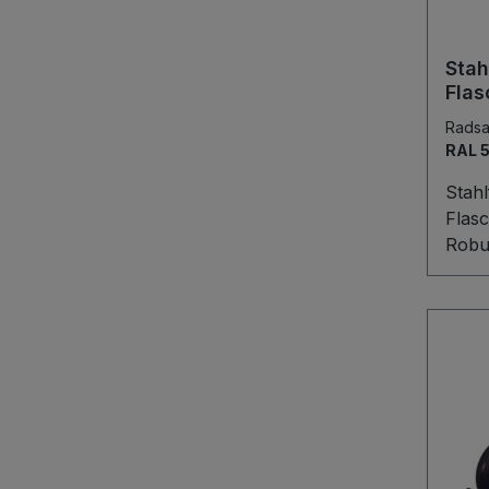
Voll
Präzi
beso
Stah
lang
Flas
Inha
Rads
RAL 
Stahl
Flasc
Robus
komfo
Stahl
Lösu
Trans
40–50
mm). Die stabi
Schw
Siche
Stahl