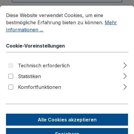
Cookie-Voreinstellungen
Diese Website verwendet Cookies, um eine bestmögliche E
Diese Website verwendet Cookies, um eine
Produkte filtern
bestmögliche Erfahrung bieten zu können.
Mehr
Informationen ...
Cookie-Voreinstellungen
Seite
Seite
1
2
Technisch erforderlich
Statistiken
Komfortfunktionen
Alle Cookies akzeptieren
Speichern