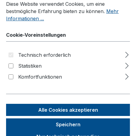
Diese Website verwendet Cookies, um eine
bestmögliche Erfahrung bieten zu können.
Mehr
Wagen
Informationen ...
Roller
Kistenroller
Cookie-Voreinstellungen
Euro-System-Roller
ESD Euro-System-Roller
Technisch erforderlich
Griffroller
Statistiken
Materialständer
Komfortfunktionen
ESD Materialständer
Rollplatten/Hebelroller
Fassroller
Alle Cookies akzeptieren
Paketroller
Speichern
Karren