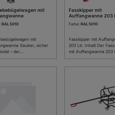
iebebügelwagen mit
Fasskipper mit
fangwanne
Auffangwanne 203 L
Inhalt
:
RAL 5010
Farbe:
RAL 5010
ebebügelwagen mit
Fasskipper mit Auffan
angwanne Sauber, sicher
203 Ltr. Inhalt Der Fas
obil – der
mit Auffangwanne 203 L
ebebügelwagen mit
bietet maximale Sicherh
ngwanne ist die ideale
Fahren, Lagern und En
ng für Leckagen und
von 200-Liter-
ende Gebinde. Die öldicht
Stahlblechfässern. Die 
chweißte Stahlblech-
Stahlschweißkonstrukti
ngwanne (42,5 l) sorgt
großer Auffangwanne (2
uverlässiges Auffangen
schützt zuverlässig vor
lüssigkeiten, während das
Leckagen und hält Ihre
nkte Gitterrost dauerhaft
Arbeitsplatz sauber. Ei
flächengeschützt, schlag-
Hebelstange mit PVC-