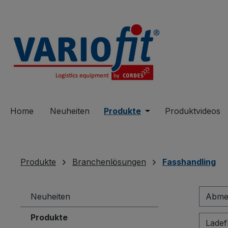
springen
Zur Hauptnavigation springen
Home
Neuheiten
Produkte
Öffne oder Schließe 
Produktvideos
Produkte
Branchenlösungen
Fasshandling
Neuheiten
Abme
Produkte
Ladef