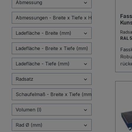
Abmessung
und k
Räde
Fass
Abmessungen - Breite x Tiefe x Höhe (mm)
Gumm
Kuns
Rille
Rads
Ladefläche - Breite (mm)
ruhi
RAL 
Fußsc
pate
Ladefläche - Breite x Tiefe (mm)
Fassk
Brem
Robus
Bock
Ladefläche - Tiefe (mm)
rück
Sich
Fassk
perfe
Stah
Radsatz
Einsa
bewe
mühel
Schaufelmaß - Breite x Tiefe (mm)
Scha
gebo
Volumen (l)
opti
ausw
Rad Ø (mm)
Kunst