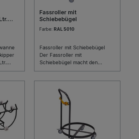
Fassroller mit
tr.
Schiebebügel
Farbe:
RAL 5010
gwanne
Fassroller mit Schiebebügel
skipper
Der Fassroller mit
tr.
Schiebebügel macht den
eit beim
Transport von 200-Liter-
tleeren
Fässern besonders
komfortabel, sicher und
robuste
wendig. Die stabile
on mit
Schweißkonstruktion aus
03 Ltr.)
Flachstahl mit 40 mm
Randhöhe bietet festen Halt,
n
während verschraubter
ne
Schiebebügel und
Textilspanngurt das Fass