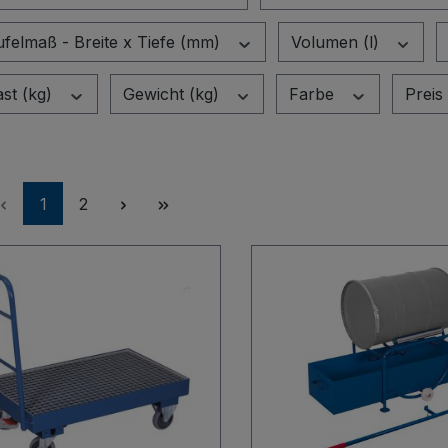
felmaß - Breite x Tiefe (mm)
Volumen (l)
ast (kg)
Gewicht (kg)
Farbe
Preis
Seite
Seite
1
2