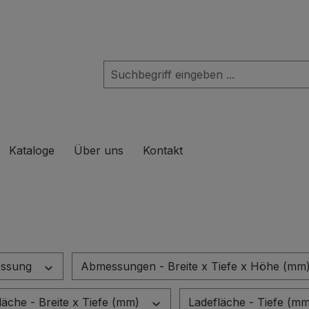
das Dropdown der Kategorie Produkte
Kataloge
Über uns
Kontakt
ssung
Abmessungen - Breite x Tiefe x Höhe (mm
läche - Breite x Tiefe (mm)
Ladefläche - Tiefe (m