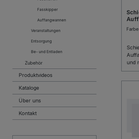
Fasskipper
Sch
Auf
Auffangwannen
Farbe
Veranstaltungen
Entsorgung
Schi
Be- und Entladen
Auff
und m
Zubehör
Schi
Produktvideos
Auffa
Lösu
Kataloge
tropf
vers
Über uns
Auffa
Kontakt
für z
von F
verzi
ober