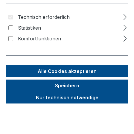
Kommissionierwagen, verzinkt
Technisch erforderlich
Etagen-/Paketwagen
Statistiken
Werkstattwagen
Komfortfunktionen
Werkstück-/Tragarmwagen
Eurokasten-/Beistellwagen
Handwagen/Fahrradanhänger
Alle Cookies akzeptieren
Reifenwagen/-regal
Aktenwagen
Speichern
Roller
Nur technisch notwendige
Karren
Materialheber
Palettenaufsätze