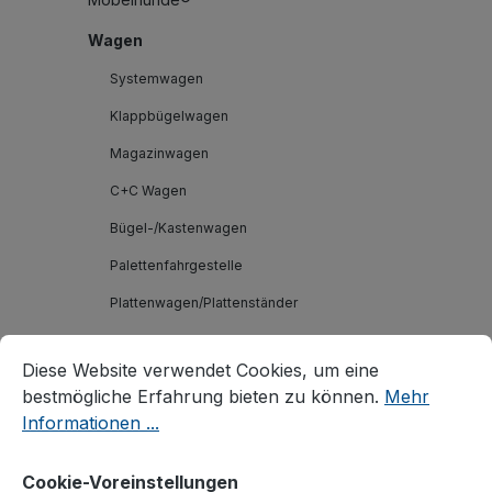
Wagen
Systemwagen
Klappbügelwagen
Magazinwagen
C+C Wagen
Bügel-/Kastenwagen
Palettenfahrgestelle
Plattenwagen/Plattenständer
Schwerlastwagen
Cookie-Voreinstellungen
Diese Website verwendet Cookies, um eine bestmögliche E
Diese Website verwendet Cookies, um eine
Tischwagen
bestmögliche Erfahrung bieten zu können.
Mehr
Wagen mit Totmannbremse
Informationen ...
ESD Wagen
Cookie-Voreinstellungen
Kommissionierwagen