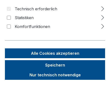
Technisch erforderlich
Statistiken
Möbelhund® mit
Kunststofflenkrollen (1 VE = 2
Komfortfunktionen
Stk.)
Abmessungen - Breite x Tiefe x Höhe
(mm):
600 x 350 x 145
|
Farbe:
Rot
Möbelhund® mit Kunststofflenkrollen
Alle Cookies akzeptieren
Der Möbelhund® mit
Kunststofflenkrollen ist Ihr
Speichern
zuverlässiger Partner für mühelosen
Transport schwerer Möbel und
Nur technisch notwendige
Kartons. Die robuste Sperrholzplatte
mit blauem Antirutschbelag sorgt für
sicheren Halt, während die weißen
Kunststoffräder mit Präzisions-
Rillenkugellager leises und leichtes
Rollen ermöglichen. Alle