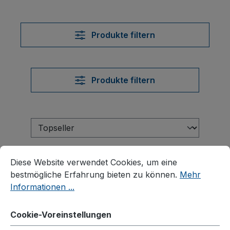
Produkte filtern
Produkte filtern
Cookie-Voreinstellungen
Diese Website verwendet Cookies, um eine bestmögliche E
Diese Website verwendet Cookies, um eine
bestmögliche Erfahrung bieten zu können.
Mehr
Informationen ...
Cookie-Voreinstellungen