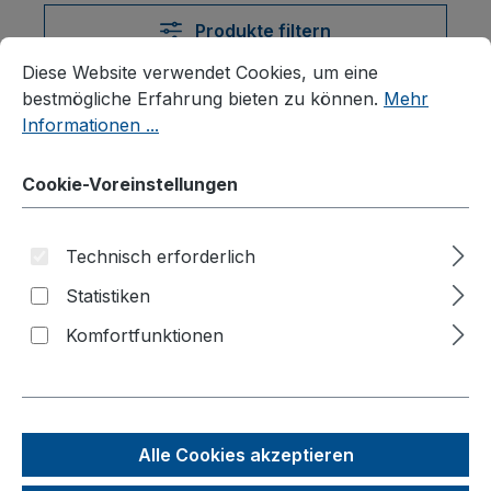
Produkte filtern
Cookie-Voreinstellungen
Diese Website verwendet Cookies, um eine bestmögliche E
Diese Website verwendet Cookies, um eine
bestmögliche Erfahrung bieten zu können.
Mehr
Informationen ...
Produkte filtern
Cookie-Voreinstellungen
Seite
Seite
Seite
1
2
3
Technisch erforderlich
Statistiken
Komfortfunktionen
Alle Cookies akzeptieren