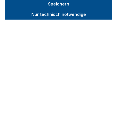
Speichern
Nur technisch notwendige
Stahlrohrkarre mit großer
Schaufel
Radsatz:
Luftbereifung
|
Farbe:
RAL
5010
Stahlrohrkarre mit großer Schaufel
Die Stahlrohrkarre mit großer
Schaufel ist Ihre zuverlässige
Partnerin für schwere
Transportaufgaben im Alltag und auf
der Baustelle. Die stabile
Stahlschweißkonstruktion und die
große Stahlschaufel ermöglichen
sicheres Be- und Entladen selbst
sperriger Güter. PVC-
Sicherheitshandgriffe bieten