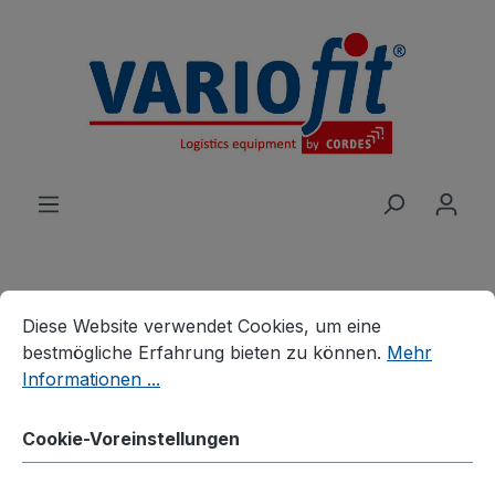
alt springen
Cookie-Voreinstellungen
Diese Website verwendet Cookies, um eine bestmögliche E
Diese Website verwendet Cookies, um eine
Produkte
Karren
Paketroller
bestmögliche Erfahrung bieten zu können.
Mehr
Informationen ...
Neuheiten
Cookie-Voreinstellungen
Produkte
Möbelhunde®