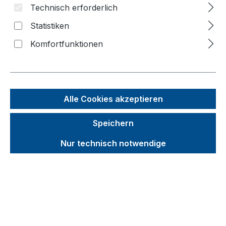
Technisch erforderlich
Wagen
Statistiken
Roller
Komfortfunktionen
Karren
Stahlrohrkarren
Aluminiumkarren
Alle Cookies akzeptieren
Treppenkarren
Speichern
Aluminium Treppenkarren
Nur technisch notwendige
Gerätekarren
Paketroller
Reifenkarren
Stahlflaschenkarren
Fasskarren