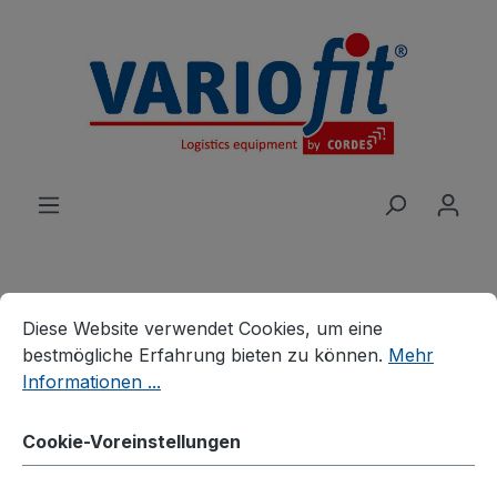
alt springen
Cookie-Voreinstellungen
Diese Website verwendet Cookies, um eine bestmögliche E
Diese Website verwendet Cookies, um eine
Produkte
Karren
bestmögliche Erfahrung bieten zu können.
Mehr
Wasserflaschenkarren
Informationen ...
Wasserflaschenkarren
Cookie-Voreinstellungen