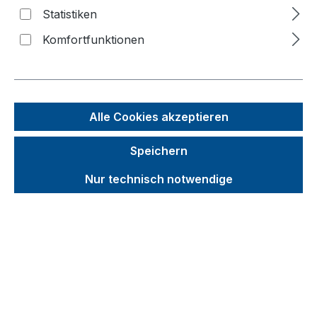
Statistiken
Wasserflaschenkarren
Komfortfunktionen
Edelstahlkarren
Plattenkarren
Materialheber
Alle Cookies akzeptieren
Palettenaufsätze
Branchenlösungen
Speichern
Zubehör
Nur technisch notwendige
Produktvideos
Kataloge
Über uns
Kontakt