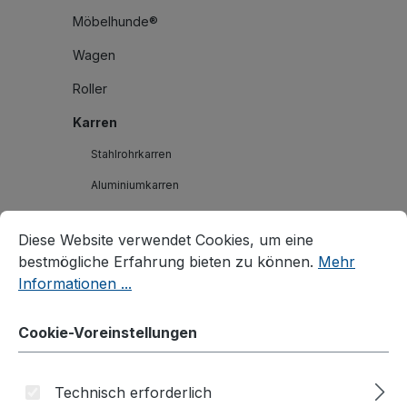
Möbelhunde®
Wagen
Roller
Karren
Stahlrohrkarren
Aluminiumkarren
Cookie-Voreinstellungen
Treppenkarren
Diese Website verwendet Cookies, um eine bestmögliche E
Diese Website verwendet Cookies, um eine
Aluminium Treppenkarren
bestmögliche Erfahrung bieten zu können.
Mehr
Gerätekarren
Informationen ...
Paketroller
Cookie-Voreinstellungen
Reifenkarren
Stahlflaschenkarren
Technisch erforderlich
Fasskarren