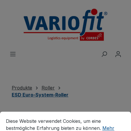
alt springen
Produkte
Roller
ESD Euro-System-Roller
Cookie-Voreinstellungen
Neuheiten
Diese Website verwendet Cookies, um eine bestmögliche E
Diese Website verwendet Cookies, um eine
Produkte
bestmögliche Erfahrung bieten zu können.
Mehr