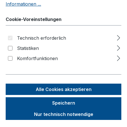
Informationen ...
Möbelhunde®
Wagen
Cookie-Voreinstellungen
Roller
Technisch erforderlich
Kistenroller
Euro-System-Roller
Statistiken
ESD Euro-System-Roller
Komfortfunktionen
Griffroller
Materialständer
ESD Materialständer
Alle Cookies akzeptieren
Rollplatten/Hebelroller
Speichern
Fassroller
Nur technisch notwendige
Paketroller
Karren