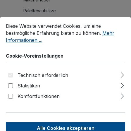
Palettenaufsätze
Cookie-Voreinstellungen
Diese Website verwendet Cookies, um eine bestmögliche E
Branchenlösungen
Diese Website verwendet Cookies, um eine
Zubehör
bestmögliche Erfahrung bieten zu können.
Mehr
Informationen ...
Produktvideos
Cookie-Voreinstellungen
Kataloge
Über uns
Technisch erforderlich
Kontakt
Statistiken
Komfortfunktionen
Produkte filtern
Alle Cookies akzeptieren