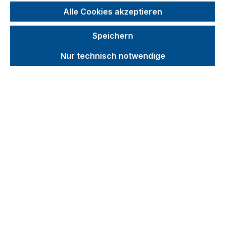
Zubehör für Materialheber
Alle Cookies akzeptieren
Schutz und Sicherheit
Speichern
Produktvideos
Nur technisch notwendige
Kataloge
Über uns
Kontakt
Produkte filtern
Produkte filtern