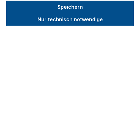
Speichern
Nur technisch notwendige
Doppel-Stirnwandwagen mit
Holz
Ladefläche - Breite x Tiefe (mm):
1200
x 800
|
Farbe:
RAL 5010
Doppel-Stirnwandwagen mit Holz Der