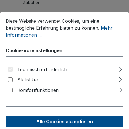
Zubehör
Produktvideos
Cookie-Voreinstellungen
Diese Website verwendet Cookies, um eine bestmögliche E
Diese Website verwendet Cookies, um eine
Kataloge
bestmögliche Erfahrung bieten zu können.
Mehr
Informationen ...
Über uns
Kontakt
Cookie-Voreinstellungen
Technisch erforderlich
Produkte filtern
Statistiken
Komfortfunktionen
Produkte filtern
Alle Cookies akzeptieren
Seite
Seite
Seite
Seite
Seite
1
2
3
4
5