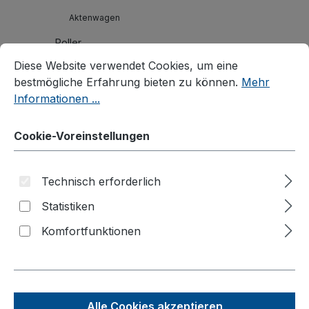
Aktenwagen
Roller
Cookie-Voreinstellungen
Diese Website verwendet Cookies, um eine bestmögliche E
Diese Website verwendet Cookies, um eine
Karren
bestmögliche Erfahrung bieten zu können.
Mehr
Materialheber
Informationen ...
Palettenaufsätze
Cookie-Voreinstellungen
Branchenlösungen
Zubehör
Technisch erforderlich
Produktvideos
Statistiken
Kataloge
Komfortfunktionen
Über uns
Kontakt
Alle Cookies akzeptieren