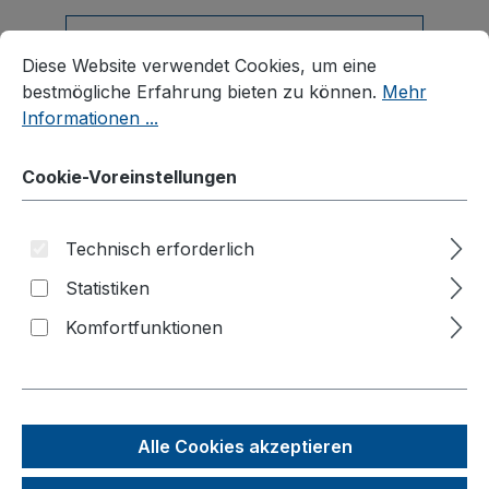
Cookie-Voreinstellungen
Produkte filtern
Diese Website verwendet Cookies, um eine bestmögliche E
Diese Website verwendet Cookies, um eine
bestmögliche Erfahrung bieten zu können.
Mehr
Informationen ...
Seite
Seite
1
2
Cookie-Voreinstellungen
Technisch erforderlich
Statistiken
Komfortfunktionen
Alle Cookies akzeptieren