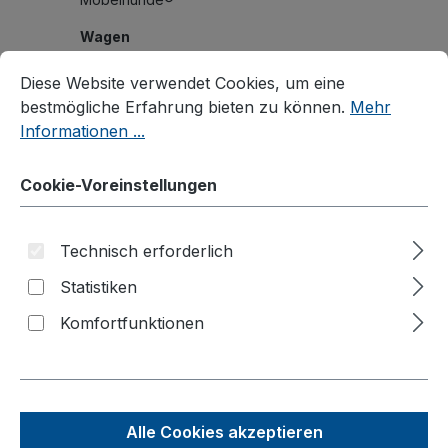
Wagen
Cookie-Voreinstellungen
Diese Website verwendet Cookies, um eine bestmögliche E
Systemwagen
Diese Website verwendet Cookies, um eine
bestmögliche Erfahrung bieten zu können.
Mehr
Klappbügelwagen
Informationen ...
Magazinwagen
C+C Wagen
Cookie-Voreinstellungen
Bügel-/Kastenwagen
Palettenfahrgestelle
Technisch erforderlich
Plattenwagen/Plattenständer
Statistiken
Schwerlastwagen
Komfortfunktionen
Tischwagen
Wagen mit Totmannbremse
ESD Wagen
Alle Cookies akzeptieren
Kommissionierwagen