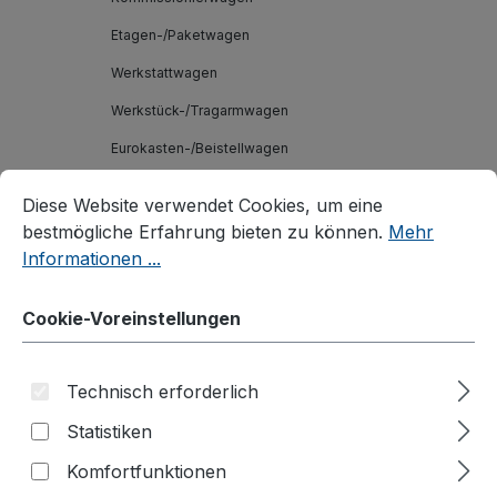
Etagen-/Paketwagen
Werkstattwagen
Werkstück-/Tragarmwagen
Eurokasten-/Beistellwagen
Cookie-Voreinstellungen
Diese Website verwendet Cookies, um eine bestmögliche E
Handwagen/Fahrradanhänger
Diese Website verwendet Cookies, um eine
Reifenwagen/-regal
bestmögliche Erfahrung bieten zu können.
Mehr
Informationen ...
Aktenwagen
Roller
Cookie-Voreinstellungen
Karren
Materialheber
Technisch erforderlich
Palettenaufsätze
Statistiken
Branchenlösungen
Komfortfunktionen