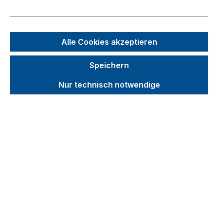
Zubehör
Produktvideos
Alle Cookies akzeptieren
Kataloge
Über uns
Speichern
Kontakt
Nur technisch notwendige
Produkte filtern
Produkte filtern