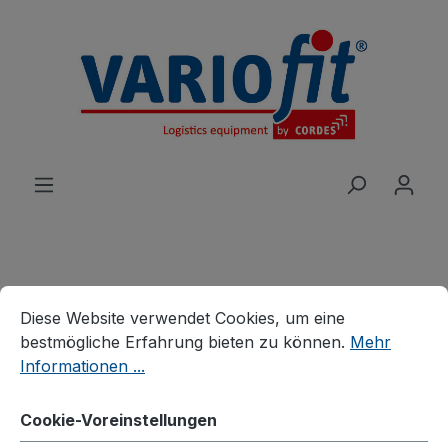
alt springen
Cookie-Voreinstellungen
Diese Website verwendet Cookies, um eine bestmögliche E
Produkte
Wagen
Schwerlastwagen
Diese Website verwendet Cookies, um eine
Schwerlastwagen
bestmögliche Erfahrung bieten zu können.
Mehr
Dreiwandwagen mit
Informationen ...
senkrechten Streben
Cookie-Voreinstellungen