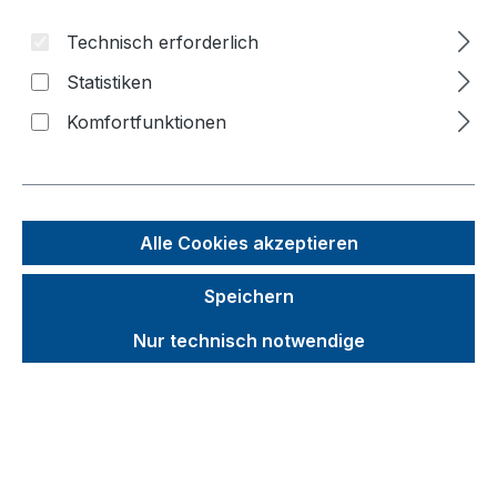
Technisch erforderlich
Bildergalerie überspringen
Statistiken
f
Komfortfunktionen
n
Alle Cookies akzeptieren
Speichern
Nur technisch notwendige
Unverbindliche Preisempfehlung (UVP):
1.206,16 €
Brutto
Netto
Preise inkl. MwSt. inkl. Versandkosten