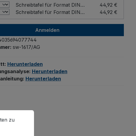
Schreibtafel für Format DIN A4 Farbe: Grau / Format: DIN A4 hoch
44,92 €
Schreibtafel für Format DIN A4 Farbe: Grau / Format: DIN A4 quer
44,92 €
Anmelden
4035694077744
mmer:
sw-1617/AG
tt:
Herunterladen
ungsanalyse:
Herunterladen
anleitung:
Herunterladen
en zu können.
Mehr Informationen ...
ten zu