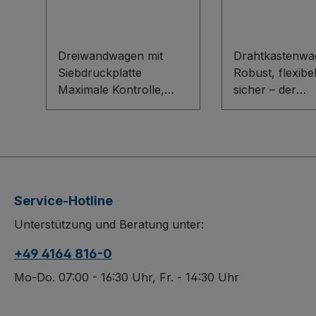
Dreiwandwagen mit
Drahtkastenwa
Siebdruckplatte
Robust, flexibe
Maximale Kontrolle,
sicher – der
sichere Ladung, flexible
Drahtkastenwa
Nutzung: Der
professionelle 
Dreiwandwagen mit
Das Baukasten
Siebdruckplatte
mit innovativem
überzeugt durch sein
bietet eine stabi
robustes Baukasten-
Bodenkonstrukt
Service-Hotline
System mit innovativem
widerstandsfäh
Unterstützung und Beratung unter:
L-Profil für eine stabile
Holzwerkstoff-
Ladefläche. Stirn- und
Ladefläche. Sti
+49 4164 816-0
Längswand bestehen
Längswände a
aus wasserfest
Drahtgitter
Mo-Do. 07:00 - 16:30 Uhr, Fr. - 14:30 Uhr
verleimtem Sperrholz
(Maschenweite
mit rutschhemmender
mm, Höhe 710