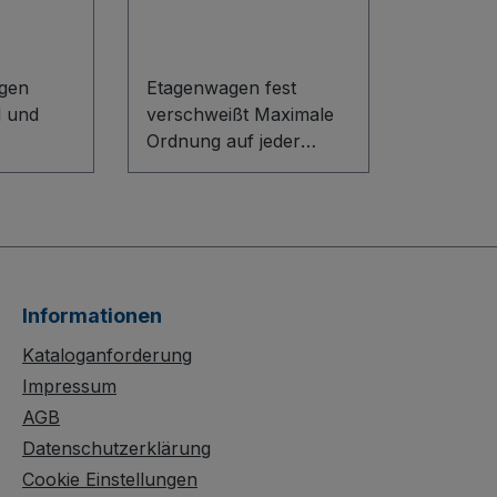
gen
Etagenwagen fest
l und
verschweißt Maximale
Ordnung auf jeder
gen für
Etage: Der fest
Einsätze.
verschweißte
-System
Etagenwagen aus
 L-Profil
robuster
le
Stahlkonstruktion bietet
ion mit
durch variable
Informationen
iger
Etagenböden im 100-
mm-Raster höchste
Kataloganforderung
rn- und
Flexibilität. Stirn-,
Impressum
us
Längswände und Dach
AGB
aus verzinktem
Datenschutzerklärung
 50 x 50
Stahlblech sowie
Cookie Einstellungen
 mm)
holzbasierte Böden sind