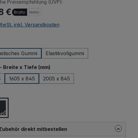
che Preisempfehlung (UVP):
8 €
Brutto
Netto
 MwSt. inkl. Versandkosten
en von eingebetteten
be, Vimeo oder andere
n Daten an Drittanbieter
wählen
icken Sie auf "Erlauben"
stisches Gummi
Elastikvollgummi
on Drittanbieterinhalten
u erlauben.
auswählen
- Breite x Tiefe (mm)
lung merken und alle
5
1605 x 845
2005 x 845
erlauben
ählen
Zubehör direkt mitbestellen