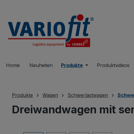
springen
Zur Hauptnavigation springen
Home
Neuheiten
Produkte
Öffne oder Schließe 
Produktvideos
Produkte
Wagen
Schwerlastwagen
Schwe
Dreiwandwagen mit se