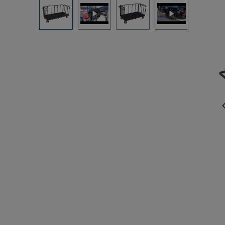
Bildergalerie überspringen
Beim Abspielen von eingebetteten
Videos (YouTube, Vimeo oder andere
Quellen) werden Daten an Drittanbieter
übermittelt. Klicken Sie auf "Erlauben"
um das Laden von Drittanbieterinhalten
zu erlauben.
Einstellung merken und alle
erlauben