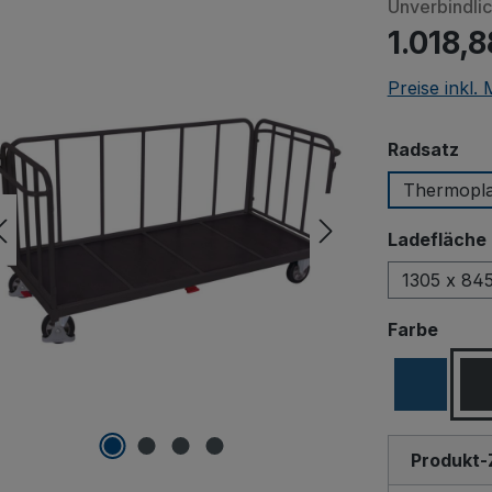
Unverbindli
1.018,8
Preise inkl.
Beim Abspiel
Videos (YouTu
Quellen) werde
aus
Radsatz
übermittelt. Kl
Thermopla
um das Laden v
z
Ladefläche 
Einstel
1305 x 84
ausw
Farbe
Produkt-