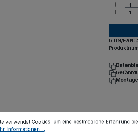
GTIN/EAN:
Produktnu
Datenbla
Gefährd
Montage
stellungen
 verwendet Cookies, um eine bestmögliche Erfahrung biet
te verwendet Cookies, um eine bestmögliche Erfahrung bie
ten Streben
r Informationen ...