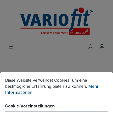
alt springen
Cookie-Voreinstellungen
Diese Website verwendet Cookies, um eine bestmögliche E
Produkte
Wagen
Schwerlastwagen
Diese Website verwendet Cookies, um eine
Schwerlastwagen
bestmögliche Erfahrung bieten zu können.
Mehr
Dreiwandwagen mit
Informationen ...
senkrechten Streben
Cookie-Voreinstellungen