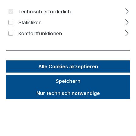
Technisch erforderlich
Bildergalerie überspringen
Statistiken
f
Komfortfunktionen
n
Alle Cookies akzeptieren
Speichern
Nur technisch notwendige
Unverbindliche Preisempfehlung (UVP):
1.364,22 €
Brutto
Netto
Preise inkl. MwSt. inkl. Versandkosten