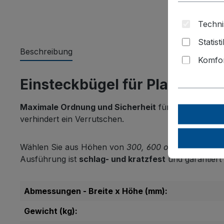
Techni
Statist
Beschreibung
Komfor
Einsteckbügel für Plattenwa
Maximale Ordnung und Sicherheit
für Ihr Plattenla
verhindert ein Verrutschen.
Wählen Sie aus Höhen von
300, 600 oder 900 mm
so
Ausführung ist
schlag- und kratzfest
und garantiert 
Abmessungen - Breite x Höhe (mm):
Gewicht (kg):