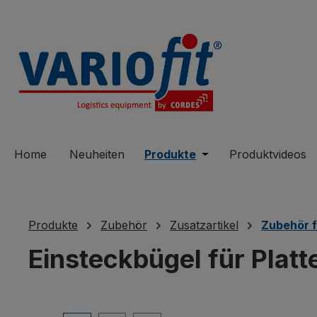
springen
Zur Hauptnavigation springen
Home
Neuheiten
Produkte
Öffne oder Schließe 
Produktvideos
Produkte
Zubehör
Zusatzartikel
Zubehör f
Einsteckbügel für Plat