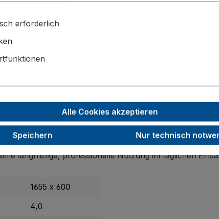
sch erforderlich
iken
tfunktionen
gen/-ständer
ger: Der Einsteckbügel für Plattenwagen/-ständer sorgt für
Alle Cookies akzeptieren
Speichern
Nur technisch notwe
wie Längen von
1.255 oder 1.655 mm
für maximale Flexibil
eine langfristige, professionelle Nutzung im täglichen Einsa
1655 x 600
4,0