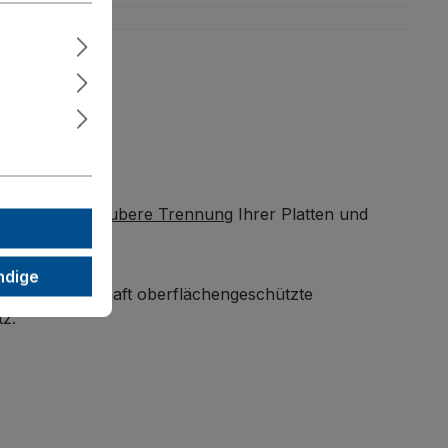
 eine
stabile, saubere Trennung
Ihrer Platten und
ndige
ität. Die dauerhaft oberflächengeschützte
tz.