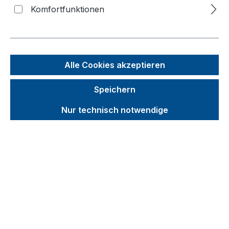
Komfortfunktionen
Bildergalerie überspringen
f
n
Alle Cookies akzeptieren
Speichern
Nur technisch notwendige
Unverbindliche Preisempfehlung (UVP):
41,67 €
Brutto
Netto
Preise inkl. MwSt. inkl. Versandkosten