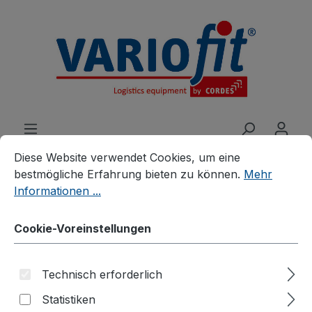
alt springen
Cookie-Voreinstellungen
Diese Website verwendet Cookies, um eine bestmögliche E
Diese Website verwendet Cookies, um eine
bestmögliche Erfahrung bieten zu können.
Mehr
Informationen ...
Produkte
Zubehör
Zusatzartikel
Zubehör für Plattenwagen/Plattenständer
Cookie-Voreinstellungen
Einsteckbügel für
Technisch erforderlich
Plattenwagen/-ständer
Statistiken