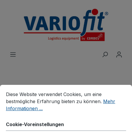
alt springen
Cookie-Voreinstellungen
Diese Website verwendet Cookies, um eine bestmögliche E
Produkte
Wagen
Diese Website verwendet Cookies, um eine
Handwagen/Fahrradanhänger
bestmögliche Erfahrung bieten zu können.
Mehr
Fahrradanhänger
Informationen ...
Fahrradanhänger ohne
Cookie-Voreinstellungen
Bordwand