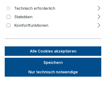
Technisch erforderlich
Statistiken
Bildergalerie überspringen
Komfortfunktionen
Alle Cookies akzeptieren
Speichern
Nur technisch notwendige
Unverbindliche Preisempfehlung (UVP):
548,31 €
Brutto
Netto