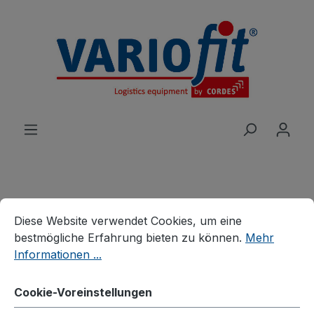
alt springen
Cookie-Voreinstellungen
Diese Website verwendet Cookies, um eine bestmögliche E
Produkte
Wagen
Diese Website verwendet Cookies, um eine
Handwagen/Fahrradanhänger
bestmögliche Erfahrung bieten zu können.
Mehr
Fahrradanhänger
Informationen ...
Fahrradanhänger ohne
Cookie-Voreinstellungen
Bordwand