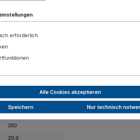
rheitshandgriffe
sowie die
schlag- und kratzfeste Oberf
einstellungen
chwertigen Felgen mit
Präzisions-Rillenkugellagern
und Fad
mmi
ein besonders sicheres und bodenschonendes Manövrie
sch erforderlich
iken
tfunktionen
735 x 1445 x 870
für 200 Ltr. Fässer
Vollgummi
Alle Cookies akzeptieren
260
Speichern
Nur technisch notwe
65
250
20,0