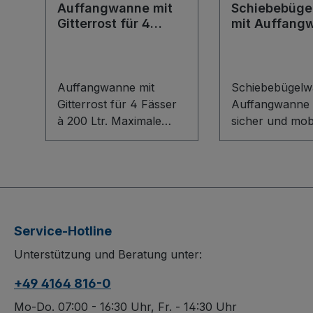
Auffangwanne mit
Schiebebüge
Gitterrost für 4
mit Auffang
Fässer a 200 Ltr.
Auffangwanne mit
Schiebebügelw
Gitterrost für 4 Fässer
Auffangwanne 
à 200 Ltr. Maximale
sicher und mobi
Sicherheit für Lagerung
Schiebebügelw
und Abfüllarbeiten: Die
öldicht verschw
öldicht verschweißte
Stahlblech-
Auffangwanne aus
Auffangwanne (
robustem Stahlblech
sorgt für zuver
schützt Boden und
Aufnehmen vo
Service-Hotline
Umwelt zuverlässig vor
Leckagen. Das
Unterstützung und Beratung unter:
auslaufenden Medien.
verzinkte Gitter
Das verzinkte Gitterrost
(Maschenweite
+49 4164 816-0
mit Maschenweite 30 x
mm) ist dauerh
30 mm trägt sicher 4
oberflächenges
Mo-Do. 07:00 - 16:30 Uhr, Fr. - 14:30 Uhr