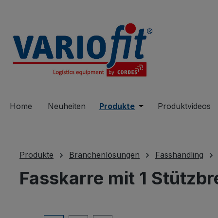
springen
Zur Hauptnavigation springen
Home
Neuheiten
Produkte
Öffne oder Schließe 
Produktvideos
Produkte
Branchenlösungen
Fasshandling
Fasskarre mit 1 Stützb