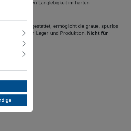
läche
garantieren Langlebigkeit im harten
enschutz ausgestattet, ermöglicht die graue,
spurlos
ren – ideal für Lager und Produktion.
Nicht für
ndige