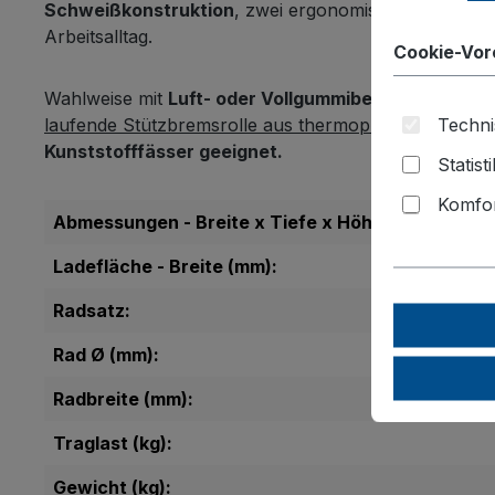
Schweißkonstruktion
, zwei ergonomische
PVC-Siche
Arbeitsalltag.
Cookie-Vor
Wahlweise mit
Luft- oder Vollgummibereifung
auf ho
laufende Stützbremsrolle aus thermoplastischem Gu
Techni
Kunststofffässer geeignet.
Statist
Komfor
Abmessungen - Breite x Tiefe x Höhe (mm):
Ladefläche - Breite (mm):
Radsatz:
Rad Ø (mm):
Radbreite (mm):
Traglast (kg):
Gewicht (kg):