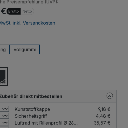
che Preisempfehlung (UVP):
 €
Brutto
Netto
 MwSt. inkl. Versandkosten
wählen
ung
Vollgummi
ählen
Zubehör direkt mitbestellen
Kunststoffkappe
9,18 €
Sicherheitsgriff
4,48 €
Luftrad mit Rillenprofil Ø 260 mm
35,57 €