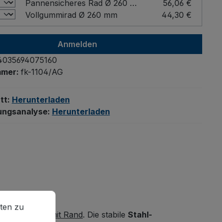
Pannensicheres Rad Ø 260 mm
56,06 €
Vollgummirad Ø 260 mm
44,30 €
Anmelden
4035694075160
mmer:
fk-1104/AG
tt:
Herunterladen
ungsanalyse:
Herunterladen
en zu können.
Mehr Informationen ...
ten zu
lblechfässern mit Rand
. Die stabile
Stahl-