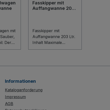
lwagen
Fasskipper mit
wanne
Auffangwanne 203
Ltr. Inhalt
agen mit
Fasskipper mit
Sauber,
Auffangwanne 203 Ltr.
l: Der
Inhalt Maximale
agen mit
Sicherheit beim Fahren,
eißter
Lagern und Entleeren
von 200-Liter-
42,5 l)
Stahlblechfässern: Die
lässiges
robuste
n
Schweißkonstruktion
Informationen
aus Stahl mit großer
rost
Auffangwanne (203 Ltr.
Kataloganforderung
 30 x 30
Inhalt, Innenmaße
Impressum
aft
1.445 x 475 x 295 mm
AGB
chützt,
B/T/H) schützt