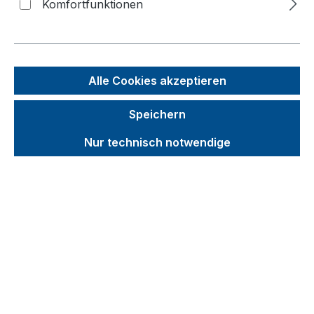
Inhalt
Komfortfunktionen
Bildergalerie überspringen
Alle Cookies akzeptieren
Speichern
Nur technisch notwendige
Unverbindliche Preisempfehlung (UVP):
871,11 €
Brutto
Netto
Preise inkl. MwSt. inkl. Versandkosten