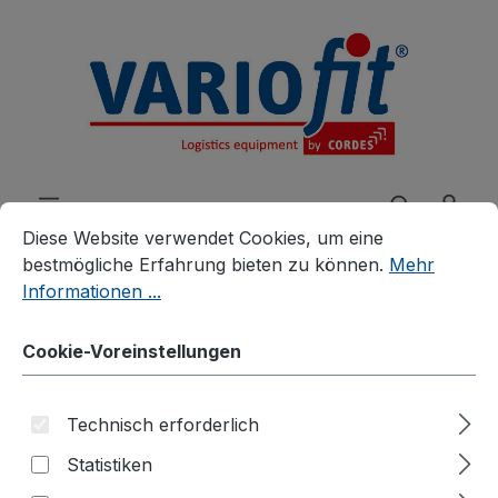
alt springen
Cookie-Voreinstellungen
Diese Website verwendet Cookies, um eine bestmögliche E
Diese Website verwendet Cookies, um eine
bestmögliche Erfahrung bieten zu können.
Mehr
Informationen ...
Produkte
Branchenlösungen
Cookie-Voreinstellungen
Fasshandling
Fasskarren
Fasskipper mit
Technisch erforderlich
Auffangwanne 203 Ltr.
Statistiken