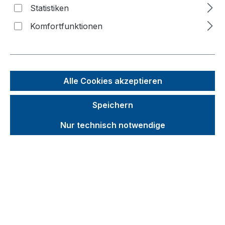
Statistiken
f
Komfortfunktionen
n
Alle Cookies akzeptieren
Speichern
Nur technisch notwendige
Unverbindliche Preisempfehlung (UVP):
371,12 €
Brutto
Netto
Preise inkl. MwSt. inkl. Versandkosten
auswählen
Radsatz