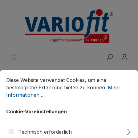
alt springen
Cookie-Voreinstellungen
Diese Website verwendet Cookies, um eine bestmögliche E
Diese Website verwendet Cookies, um eine
bestmögliche Erfahrung bieten zu können.
Mehr
Produkte
Karren
Gerätekarren
Informationen ...
Gerätekarre
Cookie-Voreinstellungen
Technisch erforderlich
Bildergalerie überspringen