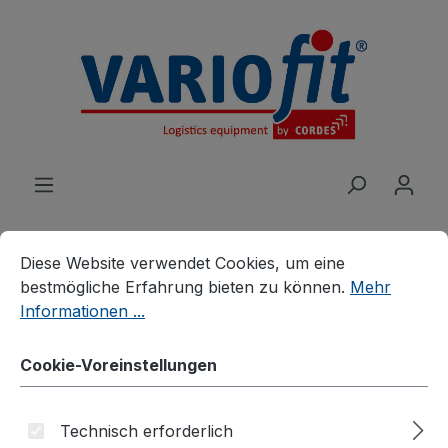
alt springen
Cookie-Voreinstellungen
Diese Website verwendet Cookies, um eine bestmögliche E
Diese Website verwendet Cookies, um eine
bestmögliche Erfahrung bieten zu können.
Mehr
Produkte
Karren
Gerätekarren
Informationen ...
Gerätekarre
Cookie-Voreinstellungen
Technisch erforderlich
Bildergalerie überspringen