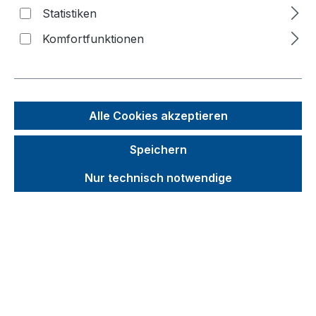
Statistiken
f
n
Komfortfunktionen
Alle Cookies akzeptieren
Speichern
Nur technisch notwendige
Unverbindliche Preisempfehlung (UVP):
371,12 €
Brutto
Netto
Preise inkl. MwSt. inkl. Versandkosten
auswählen
Radsatz